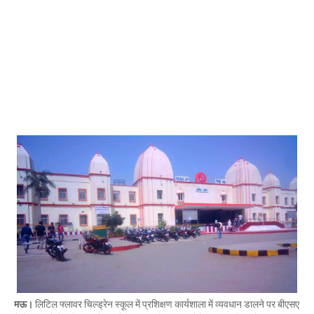
Mau Beat Media
-
Jan 02 2023
Mau:-ठंड को देखते हुए एक से आठ तक के विद्यालय 31 दिसंबर त
Mau Beat Media
-
Dec 29 2022
UP:- यूपी निकाय चुनाव पर हाई कोर्ट का बड़ा फैसला, OBC आरक्षण र
Mau Beat Media
-
Dec 26 2022
UP:- अगले एक हफ्ते पड़ेगा घना कोहरा
Mau Beat Media
-
Dec 26 2022
UP:-निकाय चुनाव पर 27 को सुनाया जाएगा फैसला
Mau Beat Media
-
Dec 24 2022
Mau:-यूपी में अब रात 11.00 बजे के बाद नहीं चलेंगी रोडवेज बसें
Mau Beat Media
-
Dec 21 2022
Mau:- V-Mart को जिला प्रशासन ने किया सील
Mau Beat Media
-
Dec 19 2022
Mau:-माफिया मुख्तार अंसारी के सहयोगी रफीक पर बड़ी कार्रवाई, गैं
Mau Beat Media
-
Dec 14 2022
Mau:- प्री बोर्ड टापर्स को किया गया सम्मानित
Mau Beat Media
-
Dec 14 2022
Mau:-जिलाधिकारी ने गुंडा एक्ट के तहत 10 लोगों को किया जिला
Mau Beat Media
-
Dec 10 2022
मऊ।
लिटिल फ्लावर चिल्ड्रेन स्कूल में प्रशिक्षण कार्यशाला में व्यवधान डालने पर बीएसए
Mau:-मऊ के काजीटोला निवासी गौरव वर्मा बने आइएएस