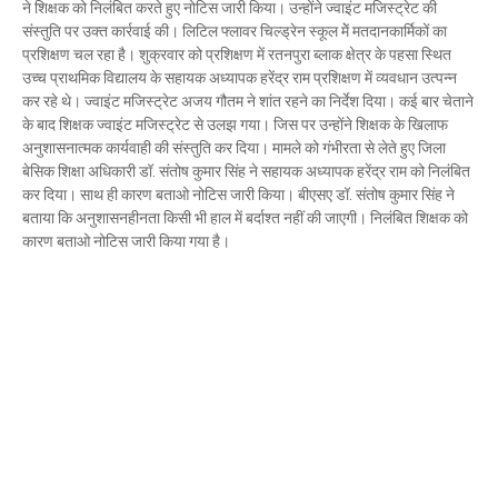
ने शिक्षक को निलंबित करते हुए नोटिस जारी किया। उन्होंने ज्वाइंट मजिस्ट्रेट की
Mau Beat Media
-
Dec 06 2022
संस्तुति पर उक्त कार्रवाई की। लिटिल फ्लावर चिल्ड्रेन स्कूल मेें मतदानकार्मिकों का
Mau:-शिव धनुष भंग,राम बारात कल
प्रशिक्षण चल रहा है। शुक्रवार को प्रशिक्षण में रतनपुरा ब्लाक क्षेत्र के पहसा स्थित
Mau Beat Media
-
Nov 28 2022
उच्च प्राथमिक विद्यालय के सहायक अध्यापक हरेंद्र राम प्रशिक्षण में व्यवधान उत्पन्न
Mau:-जांच में 74 खाद्य नमूनों में 19 में मिली मिलावट
कर रहे थे। ज्वाइंट मजिस्ट्रेट अजय गौतम ने शांत रहने का निर्देश दिया। कई बार चेताने
Mau Beat Media
-
Nov 15 2022
के बाद शिक्षक ज्वाइंट मजिस्ट्रेट से उलझ गया। जिस पर उन्होंने शिक्षक के खिलाफ
Mau:-जिला पंचायत सदस्य प्रतिनिधि को बनाया बंधक
अनुशासनात्मक कार्यवाही की संस्तुति कर दिया। मामले को गंभीरता से लेते हुए जिला
Mau Beat Media
-
Nov 14 2022
बेसिक शिक्षा अधिकारी डॉ. संतोष कुमार सिंह ने सहायक अध्यापक हरेंद्र राम को निलंबित
Mau:-सांप को हाथ में लपेटे में पहुंचा युवक अस्पताल, मची अफरा 
कर दिया। साथ ही कारण बताओ नोटिस जारी किया। बीएसए डॉ. संतोष कुमार सिंह ने
बताया कि अनुशासनहीनता किसी भी हाल में बर्दाश्त नहीं की जाएगी। निलंबित शिक्षक को
Mau Beat Media
-
Nov 14 2022
कारण बताओ नोटिस जारी किया गया है।
Prayagraj:- इतिहास के पन्नों में विलुप्त हो गये स्वतंत्रता संग्रा
Mau Beat Media
-
Sep 22 2024