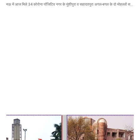
मऊ में आज मिले 34 कोरोना पॉजिटिव नगर के मुंशीपुरा व सहादतपुरा अगल-बगल के दो मोहल्लों स…
Mau Beat Media
-
Dec 26 2022
UP:-निकाय चुनाव पर 27 को सुनाया जाएगा फैसला
Mau Beat Media
-
Dec 24 2022
Mau:-यूपी में अब रात 11.00 बजे के बाद नहीं चलेंगी रोडवेज बसें
Mau Beat Media
-
Dec 21 2022
Mau:- V-Mart को जिला प्रशासन ने किया सील
Mau Beat Media
-
Dec 19 2022
Mau:-माफिया मुख्तार अंसारी के सहयोगी रफीक पर बड़ी कार्रवाई, गैं
Mau Beat Media
-
Dec 14 2022
Mau:- प्री बोर्ड टापर्स को किया गया सम्मानित
Mau Beat Media
-
Dec 14 2022
Mau:-जिलाधिकारी ने गुंडा एक्ट के तहत 10 लोगों को किया जिला
Mau Beat Media
-
Dec 10 2022
Mau:-मऊ के काजीटोला निवासी गौरव वर्मा बने आइएएस
Mau Beat Media
-
Dec 06 2022
Mau:-शिव धनुष भंग,राम बारात कल
Mau Beat Media
-
Nov 28 2022
Mau:-जांच में 74 खाद्य नमूनों में 19 में मिली मिलावट
Mau Beat Media
-
Nov 15 2022
Mau:-जिला पंचायत सदस्य प्रतिनिधि को बनाया बंधक