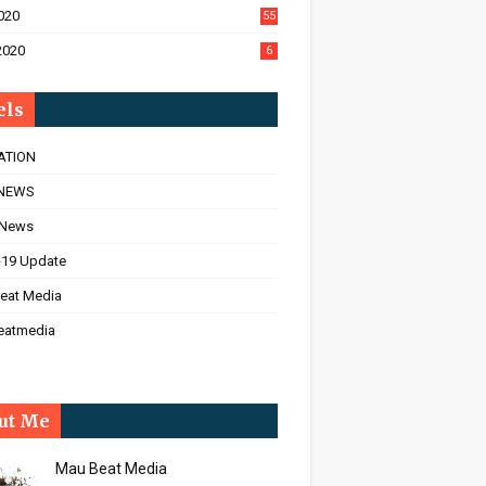
020
55
2020
6
els
ATION
NEWS
 News
-19 Update
eat Media
eatmedia
ut Me
Mau Beat Media