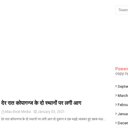
Mau Beat Media
-
Dec 10 2022
Mau:-मऊ के काजीटोला निवासी गौरव वर्मा बने आइएएस
Mau Beat Media
-
Dec 06 2022
Mau:-शिव धनुष भंग,राम बारात कल
Mau Beat Media
-
Nov 28 2022
Mau:-जांच में 74 खाद्य नमूनों में 19 में मिली मिलावट
Mau Beat Media
-
Nov 15 2022
Mau:-जिला पंचायत सदस्य प्रतिनिधि को बनाया बंधक
Mau Beat Media
-
Nov 14 2022
Mau:-सांप को हाथ में लपेटे में पहुंचा युवक अस्पताल, मची अफरा तफरी
Powere
Mau Beat Media
-
Nov 14 2022
copy r
Prayagraj:- इतिहास के पन्नों में विलुप्त हो गये स्वतंत्रता संग्राम के स्थ
Mau Beat Media
-
Sep 22 2024
Septe
March
देर रात कोपागन्ज के दो स्थानों पर लगी आग
Febru
Mau Beat Media
January 03, 2021
Janua
देर रात कोपागन्ज के दो स्थानों पर लगी आग दो दुकान व एक मड़ई जलकर हुए खाक मऊ…
Decem