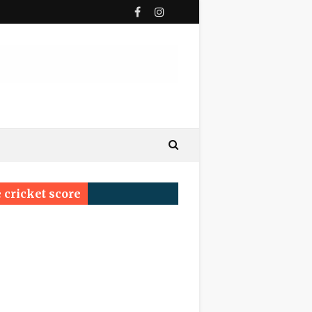
ी पुण्यतिथि
य सम्मेलन प्रयागराज का सर्वश्रेष्ठ सम्मान ‘साहित्य वाचस्पति
 cricket score
्रम