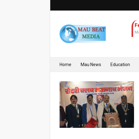
F
Ma
Home
Mau News
Education