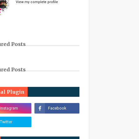
View my complete profile
ured Posts
ured Posts
ial Plugin