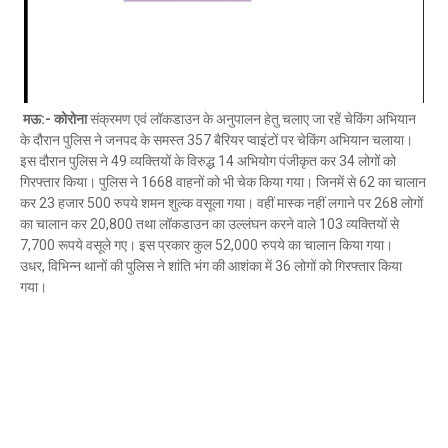
Mau Beat Media
-
Nov 15 2022
Mau:-जिला पंचायत सदस्य प्रतिनिधि को बनाया बंधक
Mau Beat Media
-
Nov 14 2022
Mau:-सांप को हाथ में लपेटे में पहुंचा युवक अस्पताल, मची अफरा 
Mau Beat Media
-
Nov 14 2022
मऊ:- कोरोना
संक्रमण एवं लॉकडाउन के अनुपालन हेतु चलाए जा रहें चेकिंग अभियान
Prayagraj:- इतिहास के पन्नों में विलुप्त हो गये स्वतंत्रता संग्रा
के दौरान पुलिस ने जनपद के समस्त 357 बैरियर प्वाइंटों पर चेकिंग अभियान चलाया।
Mau Beat Media
-
Sep 22 2024
इस दौरान पुलिस ने 49 व्यक्तियों के विरुद्ध 14 अभियोग पंजीकृत कर 34 लोगों को
Fear of missing out-FOMO
गिरफ्तार किया। पुलिस ने 1668 वाहनों को भी चेक किया गया। जिनमें से 62 का चालान
Mau Beat Media
-
Sep 22 2024
कर 23 हजार 500 रुपये शमन शुल्क वसूला गया। वहीं मास्क नहीं लगाने पर 268 लोगों
Azamgarh:-महापंडित राहुल सांकृत्यायन के गांव में मनी शहीद-
का चालान कर 20,800 तथा लॉकडाउन का उल्लंघन करने वाले 103 व्यक्तियों से
Mau Beat Media
-
Mar 23 2023
7,700 रूपये वसूले गए। इस प्रकार कुल 52,000 रुपये का चालान किया गया।
उधर, विभिन्न थानों की पुलिस ने शांति भंग की आशंका में 36 लोगों को गिरफ्तार किया
गया।