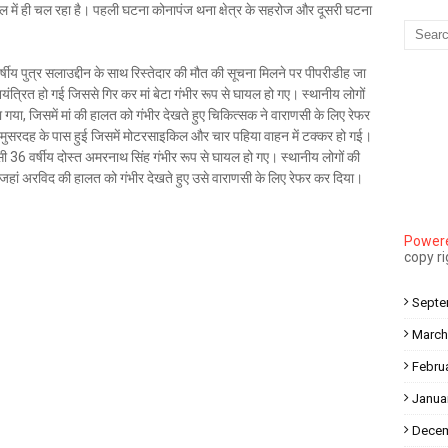
में ही चल रहा है। पहली घटना कोनापंज थना क्षेत्र के सहरोज और दूसरी घटना
Mau Beat Media
-
Dec 10 2022
Mau:-मऊ के काजीटोला निवासी गौरव वर्मा बने आइएएस
Mau Beat Media
-
Dec 06 2022
र्षीय पुत्र सलाउद्दीन के साथ रिस्तेदार की मौत की सूचना मिलने पर पीपरीडीह जा
Mau:-शिव धनुष भंग,राम बारात कल
रित हो गई जिससे गिर कर मां बेटा गंभीर रूप से घायल हो गए। स्थानीय लोगों
Mau Beat Media
-
Nov 28 2022
ा गया, जिसमें मां की हालत को गंभीर देखते हुए चिकित्सक ने वाराणसी के लिए रेफर
Mau:-जांच में 74 खाद्य नमूनों में 19 में मिली मिलावट
े मुसरदह के पास हुई जिसमें मोटरसाइकिल और चार पहिया वाहन में टक्कर हो गई।
Mau Beat Media
-
Nov 15 2022
सी 36 वर्षीय दोस्त अमरनाथ सिंह गंभीर रूप से घायल हो गए। स्थानीय लोगों की
Mau:-जिला पंचायत सदस्य प्रतिनिधि को बनाया बंधक
ा, जहां अरविद की हालत को गंभीर देखते हुए उसे वाराणसी के लिए रेफर कर दिया।
Mau Beat Media
-
Nov 14 2022
Mau:-सांप को हाथ में लपेटे में पहुंचा युवक अस्पताल, मची अफरा तफरी
Powere
Mau Beat Media
-
Nov 14 2022
copy r
Prayagraj:- इतिहास के पन्नों में विलुप्त हो गये स्वतंत्रता संग्राम के स्थ
Mau Beat Media
-
Sep 22 2024
Septe
March
Febru
Janua
Decem