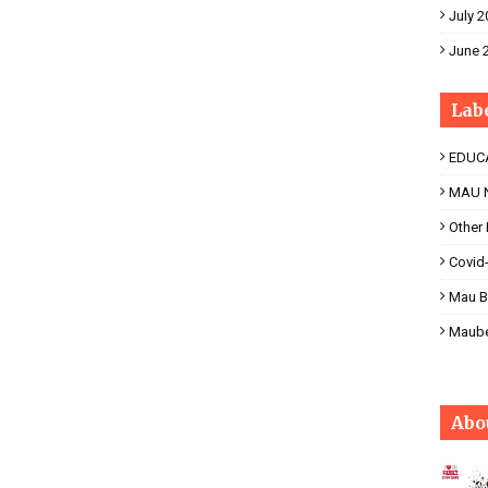
July 2
June 
Lab
EDUC
MAU 
Other
Covid
Mau B
Maub
Abo