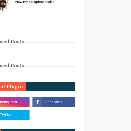
View my complete profile
ured Posts
ured Posts
ial Plugin