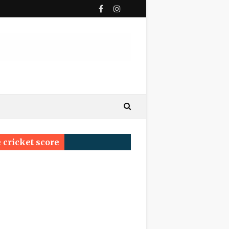
ी पुण्यतिथि
य सम्मेलन प्रयागराज का सर्वश्रेष्ठ सम्मान ‘साहित्य वाचस्पति
 cricket score
्रम