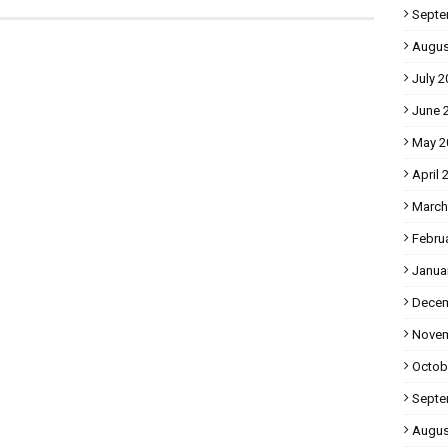
Septe
Augus
July 2
June 
May 2
April 
March
Febru
Janua
Decem
Novem
Octob
Septe
Augus