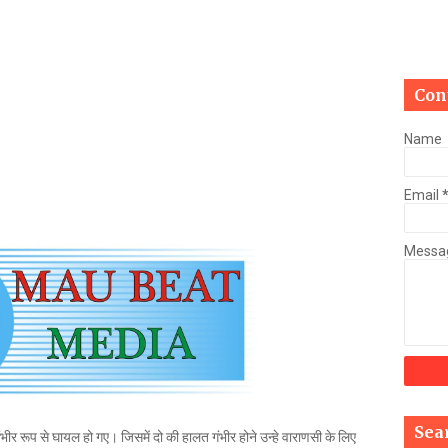
Mau Beat Media
-
Jan 03 2023
Mau:-मऊ में कमलेश राय उर्फ चुन्नू का 04 करोड़, 74 लाख रुपये की सम्पत्त
Mau Beat Media
-
Jan 02 2023
Mau:-ठंड को देखते हुए एक से आठ तक के विद्यालय 31 दिसंबर तक बंद
Con
Mau Beat Media
-
Dec 29 2022
UP:- यूपी निकाय चुनाव पर हाई कोर्ट का बड़ा फैसला, OBC आरक्षण रद्द, तत्
Name
Mau Beat Media
-
Dec 26 2022
UP:- अगले एक हफ्ते पड़ेगा घना कोहरा
Email
Mau Beat Media
-
Dec 26 2022
UP:-निकाय चुनाव पर 27 को सुनाया जाएगा फैसला
Mau Beat Media
-
Dec 24 2022
Messa
Mau:-यूपी में अब रात 11.00 बजे के बाद नहीं चलेंगी रोडवेज बसें
Mau Beat Media
-
Dec 21 2022
Mau:- V-Mart को जिला प्रशासन ने किया सील
Mau Beat Media
-
Dec 19 2022
Mau:-माफिया मुख्तार अंसारी के सहयोगी रफीक पर बड़ी कार्रवाई, गैंगस्टर एक
Mau Beat Media
-
Dec 14 2022
Mau:- प्री बोर्ड टापर्स को किया गया सम्मानित
Mau Beat Media
-
Dec 14 2022
Sea
 गंभीर रूप से घायल हो गए। जिसमें दो की हालत गंभीर होने उन्हे वाराणसी के लिए
Mau:-जिलाधिकारी ने गुंडा एक्ट के तहत 10 लोगों को किया जिला बदर