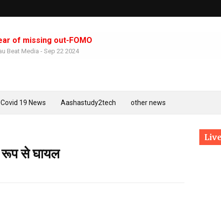
ear of missing out-FOMO
u Beat Media
-
Sep 22 2024
Azamgarh:-महापंडित राहुल सांकृत्यायन के गांव में मनी शहीद-ए-आजम क
Mau Beat Media
-
Mar 23 2023
Prayagraj - वरिष्ठ साहित्यकार डॉ. कन्हैया सिंह जी को मिला हिन्दी साहित्
Mau Beat Media
-
Feb 26 2023
Covid 19 News
Aashastudy2tech
other news
Mau:-घर जा रहे युवक के सीने में मारी गोली
Mau Beat Media
-
Jan 24 2023
Prayagaraj:- सवा 2 करोड़ लोगों ने लगाई आस्था की डुबकी
Live
Mau Beat Media
-
Jan 21 2023
ीर रूप से घायल
Mau:-भाजपा के पूर्व सांसद दोषी करार, एक महीने की सजा का एलान भी
Mau Beat Media
-
Jan 17 2023
Mau:-प्रेमिका की हत्या करने वाला धराया
Mau Beat Media
-
Jan 14 2023
Mau:-विद्यार्थी परिषद मऊ ने आयोजित किया राष्ट्रीय युवा दिवस पर कार्यक
Mau Beat Media
-
Jan 12 2023
UP:- पूर्वांचल के दो माफिया मुख्तार व बृजेश होंगे आमने-सामने