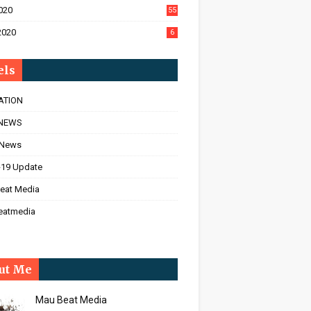
020
55
2020
6
els
ATION
NEWS
 News
-19 Update
eat Media
eatmedia
ut Me
Mau Beat Media