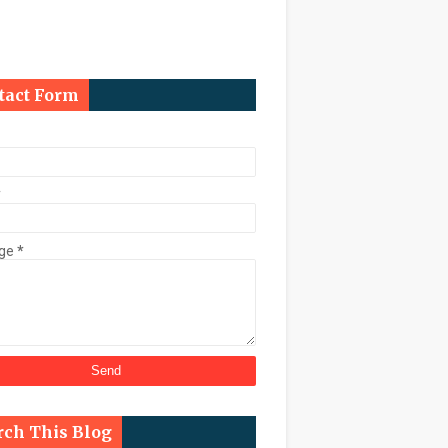
ि कुर्क
tact Form
काल चुनाव कराने के निर्देश
*
ge
*
्ट के तहत डेढ़ करोड़ की संपत्ति कुर्क
rch This Blog