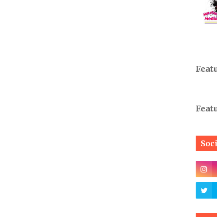
Feat
Feat
Soc