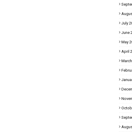
Septe
Augus
July 2
June 
May 2
April 
March
Febru
Janua
Decem
Novem
Octob
Septe
Augus