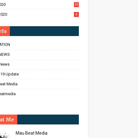
020
55
2020
6
els
ATION
NEWS
 News
-19 Update
eat Media
eatmedia
ut Me
Mau Beat Media