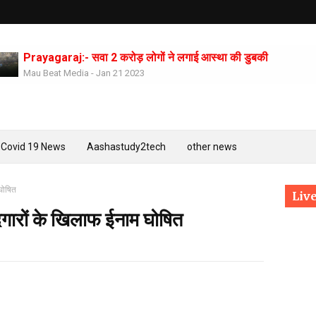
Prayagaraj:- सवा 2 करोड़ लोगों ने लगाई आस्था की डुबकी
Mau Beat Media
-
Jan 21 2023
Mau:-भाजपा के पूर्व सांसद दोषी करार, एक महीने की सजा का एलान भी
Mau Beat Media
-
Jan 17 2023
Mau:-प्रेमिका की हत्या करने वाला धराया
Mau Beat Media
-
Jan 14 2023
Covid 19 News
Aashastudy2tech
other news
Mau:-विद्यार्थी परिषद मऊ ने आयोजित किया राष्ट्रीय युवा दिवस पर कार्यक
Mau Beat Media
-
Jan 12 2023
UP:- पूर्वांचल के दो माफिया मुख्तार व बृजेश होंगे आमने-सामने
घोषित
Live
Mau Beat Media
-
Jan 03 2023
दगारों के खिलाफ ईनाम घोषित
Mau:-मऊ में कमलेश राय उर्फ चुन्नू का 04 करोड़, 74 लाख रुपये की सम्पत्त
Mau Beat Media
-
Jan 02 2023
Mau:-ठंड को देखते हुए एक से आठ तक के विद्यालय 31 दिसंबर तक बंद
Mau Beat Media
-
Dec 29 2022
UP:- यूपी निकाय चुनाव पर हाई कोर्ट का बड़ा फैसला, OBC आरक्षण रद्द, तत्
Mau Beat Media
-
Dec 26 2022
UP:- अगले एक हफ्ते पड़ेगा घना कोहरा