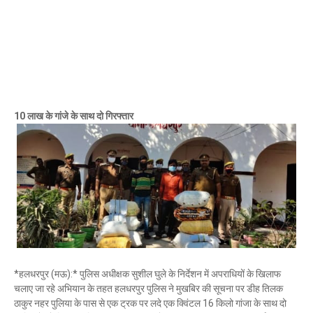
Mau Beat Media
-
Jan 02 2023
Mau:-ठंड को देखते हुए एक से आठ तक के विद्यालय 31 दिसंबर त
Mau Beat Media
-
Dec 29 2022
UP:- यूपी निकाय चुनाव पर हाई कोर्ट का बड़ा फैसला, OBC आरक्षण र
Mau Beat Media
-
Dec 26 2022
UP:- अगले एक हफ्ते पड़ेगा घना कोहरा
Mau Beat Media
-
Dec 26 2022
10 लाख के गांजे के साथ दो गिरफ्तार
UP:-निकाय चुनाव पर 27 को सुनाया जाएगा फैसला
Mau Beat Media
-
Dec 24 2022
Mau:-यूपी में अब रात 11.00 बजे के बाद नहीं चलेंगी रोडवेज बसें
Mau Beat Media
-
Dec 21 2022
Mau:- V-Mart को जिला प्रशासन ने किया सील
Mau Beat Media
-
Dec 19 2022
Mau:-माफिया मुख्तार अंसारी के सहयोगी रफीक पर बड़ी कार्रवाई, गैं
Mau Beat Media
-
Dec 14 2022
Mau:- प्री बोर्ड टापर्स को किया गया सम्मानित
Mau Beat Media
-
Dec 14 2022
*हलधरपुर (मऊ):* पुलिस अधीक्षक सुशील घुले के निर्देशन में अपराधियों के खिलाफ
Mau:-जिलाधिकारी ने गुंडा एक्ट के तहत 10 लोगों को किया जिला
चलाए जा रहे अभियान के तहत हलधरपुर पुलिस ने मुखबिर की सूचना पर डीह तिलक
Mau Beat Media
-
Dec 10 2022
ठाकुर नहर पुलिया के पास से एक ट्रक पर लदे एक क्विंटल 16 किलो गांजा के साथ दो
Mau:-मऊ के काजीटोला निवासी गौरव वर्मा बने आइएएस