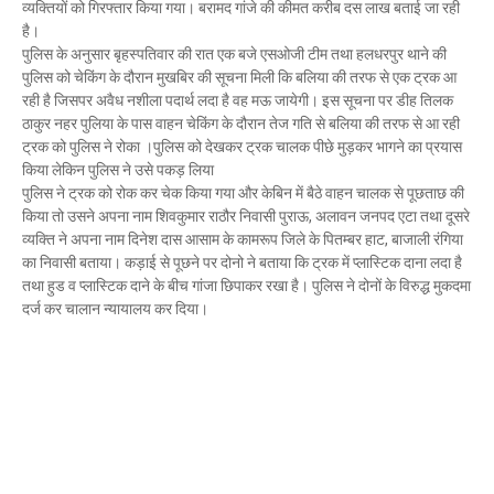
व्यक्तियों को गिरफ्तार किया गया। बरामद गांजे की कीमत करीब दस लाख बताई जा रही
Mau Beat Media
-
Dec 06 2022
है।
Mau:-शिव धनुष भंग,राम बारात कल
पुलिस के अनुसार बृहस्पतिवार की रात एक बजे एसओजी टीम तथा हलधरपुर थाने की
Mau Beat Media
-
Nov 28 2022
पुलिस को चेकिंग के दौरान मुखबिर की सूचना मिली कि बलिया की तरफ से एक ट्रक आ
Mau:-जांच में 74 खाद्य नमूनों में 19 में मिली मिलावट
रही है जिसपर अवैध नशीला पदार्थ लदा है वह मऊ जायेगी। इस सूचना पर डीह तिलक
Mau Beat Media
-
Nov 15 2022
ठाकुर नहर पुलिया के पास वाहन चेकिंग के दौरान तेज गति से बलिया की तरफ से आ रही
Mau:-जिला पंचायत सदस्य प्रतिनिधि को बनाया बंधक
ट्रक को पुलिस ने रोका ।पुलिस को देखकर ट्रक चालक पीछे मुड़कर भागने का प्रयास
Mau Beat Media
-
Nov 14 2022
किया लेकिन पुलिस ने उसे पकड़ लिया
Mau:-सांप को हाथ में लपेटे में पहुंचा युवक अस्पताल, मची अफरा 
पुलिस ने ट्रक को रोक कर चेक किया गया और केबिन में बैठे वाहन चालक से पूछताछ की
किया तो उसने अपना नाम शिवकुमार राठौर निवासी पुराऊ, अलावन जनपद एटा तथा दूसरे
Mau Beat Media
-
Nov 14 2022
व्यक्ति ने अपना नाम दिनेश दास आसाम के कामरूप जिले के पितम्बर हाट, बाजाली रंगिया
Prayagraj:- इतिहास के पन्नों में विलुप्त हो गये स्वतंत्रता संग्रा
का निवासी बताया। कड़ाई से पूछने पर दोनो ने बताया कि ट्रक में प्लास्टिक दाना लदा है
Mau Beat Media
-
Sep 22 2024
तथा हुड व प्लास्टिक दाने के बीच गांजा छिपाकर रखा है। पुलिस ने दोनों के विरुद्ध मुकदमा
दर्ज कर चालान न्यायालय कर दिया।