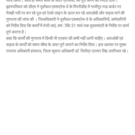
जांच किया। साथ ही समय सीमा के अंदर प्रोजेक्ट को पूरा करने का निर्देश दिया।
Mau Beat Media
-
Dec 06 2022
बृहस्पतिवार को डीएम ने पूर्वांचल एक्सप्रेस-वे के पिपरीडीह में गाजीपुर मऊ बार्डर पर
Mau:-शिव धनुष भंग,राम बारात कल
भैसही नदी पर बन रहे पुल एवं रेलवे लाइन के ऊपर बन रहे आरओबी और सड़क मार्ग की
गुणवत्ता की जांच की । जिलाधिकारी ने पूर्वांचल एक्सप्रेस-वे के अधिकारियों, कर्मचारियों
Mau Beat Media
-
Nov 28 2022
को निर्देश दिया कि कार्यों में तेजी लाएं, क्यंोकि 31 मार्च तक मुख्यमंत्री के निर्देश पर कार्य
Mau:-जांच में 74 खाद्य नमूनों में 19 में मिली मिलावट
पूर्ण कराना है।
Mau Beat Media
-
Nov 15 2022
कहा कि कार्यों की गुणवत्ता में किसी भी प्रकार की कमी नहीं आनी चाहिए। आरओबी एवं
Mau:-जिला पंचायत सदस्य प्रतिनिधि को बनाया बंधक
सड़क के कार्यों को समय सीमा के अंदर पूर्ण कराने का निर्देश दिया। इस अवसर पर मुख्य
Mau Beat Media
-
Nov 14 2022
राजस्व अधिकारी हंसराज, जिला सूचना अधिकारी डॉ. जितेंद्र प्रताप सिंह उपस्थित रहे।
Mau:-सांप को हाथ में लपेटे में पहुंचा युवक अस्पताल, मची अफरा 
Mau Beat Media
-
Nov 14 2022
Prayagraj:- इतिहास के पन्नों में विलुप्त हो गये स्वतंत्रता संग्रा
Mau Beat Media
-
Sep 22 2024