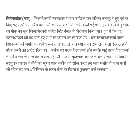
Mau Beat Media
-
Dec 06 2022
Mau:-शिव धनुष भंग,राम बारात कल
चिरैयाकोट (मऊ) :
जिलाधिकारी न्यायालय में वाद दाखिल कर पलिया रायपुर में हुए पूर्व के
Mau Beat Media
-
Nov 28 2022
किए गए पट्टे को अवैध बता उसे खारिज करने की अपील की गई थी। इस मामले में गुरुवार
Mau:-जांच में 74 खाद्य नमूनों में 19 में मिली मिलावट
को मौके का खुद जिलाधिकारी अमित सिंह बंसल ने निरीक्षण किया था। पूर्व में किए गए
Mau Beat Media
-
Nov 15 2022
पट्टाधारकों को वैध पाते हुए सभी को जमीन पर काबिज पाए। वहीं शिकायतकर्ता मदन
Mau:-जिला पंचायत सदस्य प्रतिनिधि को बनाया बंधक
विश्वकर्मा की जमीन पर अवैध रूप से संचालित आरा मशीन का संचालन होता देख उन्होंने
Mau Beat Media
-
Nov 14 2022
सीज करने का आदेश दिया था। जमीन पर मदन विश्वकर्मा और उनके भाई रतन विश्वकर्मा
Mau:-सांप को हाथ में लपेटे में पहुंचा युवक अस्पताल, मची अफरा 
ने अवैध रूप से आरा मशीन लगा रही थी। जिसे शुक्रवार को जिला वन संरक्षण अधिकारी
Mau Beat Media
-
Nov 14 2022
प्रभुनाथ यादव ने मौके पर पहुंच आरा मशीन को सीज करते हुए आरा मशीन के कल पुर्जों
Prayagraj:- इतिहास के पन्नों में विलुप्त हो गये स्वतंत्रता संग्रा
को सीज कर वन अधिनियम के तहत दोनों के खिलाफ मुकदमा दर्ज करवाया।
Mau Beat Media
-
Sep 22 2024