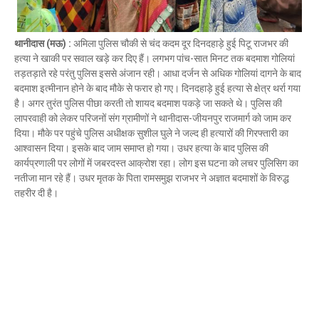
Mau Beat Media
-
Dec 06 2022
Mau:-शिव धनुष भंग,राम बारात कल
थानीदास (मऊ) :
अमिला पुलिस चौकी से चंद कदम दूर दिनदहाड़े हुई पिटू राजभर की
Mau Beat Media
-
Nov 28 2022
हत्या ने खाकी पर सवाल खड़े कर दिए हैं। लगभग पांच-सात मिनट तक बदमाश गोलियां
Mau:-जांच में 74 खाद्य नमूनों में 19 में मिली मिलावट
तड़तड़ाते रहे परंतु पुलिस इससे अंजान रही। आधा दर्जन से अधिक गोलियां दागने के बाद
Mau Beat Media
-
Nov 15 2022
बदमाश इत्मीनान होने के बाद मौके से फरार हो गए। दिनदहाड़े हुई हत्या से क्षेत्र थर्रा गया
Mau:-जिला पंचायत सदस्य प्रतिनिधि को बनाया बंधक
है। अगर तुरंत पुलिस पीछा करती तो शायद बदमाश पकड़े जा सकते थे। पुलिस की
Mau Beat Media
-
Nov 14 2022
लापरवाही को लेकर परिजनों संग ग्रामीणों ने थानीदास-जीयनपुर राजमार्ग को जाम कर
Mau:-सांप को हाथ में लपेटे में पहुंचा युवक अस्पताल, मची अफरा 
दिया। मौके पर पहुंचे पुलिस अधीक्षक सुशील घुले ने जल्द ही हत्यारों की गिरफ्तारी का
Mau Beat Media
-
Nov 14 2022
आश्वासन दिया। इसके बाद जाम समाप्त हो गया। उधर हत्या के बाद पुलिस की
Prayagraj:- इतिहास के पन्नों में विलुप्त हो गये स्वतंत्रता संग्रा
कार्यप्रणाली पर लोगों में जबरदस्त आक्रोश रहा। लोग इस घटना को लचर पुलिसिग का
Mau Beat Media
-
Sep 22 2024
नतीजा मान रहे हैं। उधर मृतक के पिता रामसमुझ राजभर ने अज्ञात बदमाशों के विरुद्ध
तहरीर दी है।