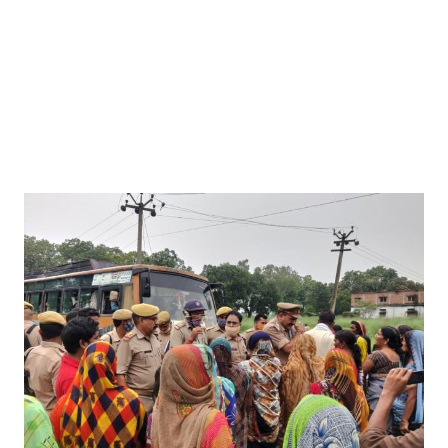
Mau Beat Media
-
Jan 02 2023
Mau:-ठंड को देखते हुए एक से आठ तक के विद्यालय 31 दिसंबर त
Mau Beat Media
-
Dec 29 2022
UP:- यूपी निकाय चुनाव पर हाई कोर्ट का बड़ा फैसला, OBC आरक्षण र
Mau Beat Media
-
Dec 26 2022
UP:- अगले एक हफ्ते पड़ेगा घना कोहरा
Mau Beat Media
-
Dec 26 2022
UP:-निकाय चुनाव पर 27 को सुनाया जाएगा फैसला
Mau Beat Media
-
Dec 24 2022
Mau:-यूपी में अब रात 11.00 बजे के बाद नहीं चलेंगी रोडवेज बसें
Mau Beat Media
-
Dec 21 2022
Mau:- V-Mart को जिला प्रशासन ने किया सील
Mau Beat Media
-
Dec 19 2022
Mau:-माफिया मुख्तार अंसारी के सहयोगी रफीक पर बड़ी कार्रवाई, गैं
Mau Beat Media
-
Dec 14 2022
Mau:- प्री बोर्ड टापर्स को किया गया सम्मानित
Mau Beat Media
-
Dec 14 2022
Mau:-जिलाधिकारी ने गुंडा एक्ट के तहत 10 लोगों को किया जिला
Mau Beat Media
-
Dec 10 2022
Mau:-मऊ के काजीटोला निवासी गौरव वर्मा बने आइएएस