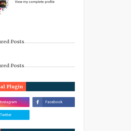
View my complete profile
ured Posts
ured Posts
ial Plugin