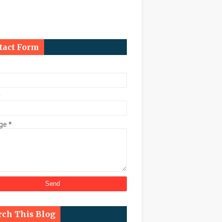
ि कुर्क
tact Form
काल चुनाव कराने के निर्देश
*
ge
*
्ट के तहत डेढ़ करोड़ की संपत्ति कुर्क
rch This Blog