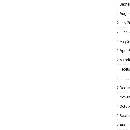
Septe
Augus
July 2
June 
May 2
April 
March
Febru
Janua
Decem
Novem
Octob
Septe
Augus