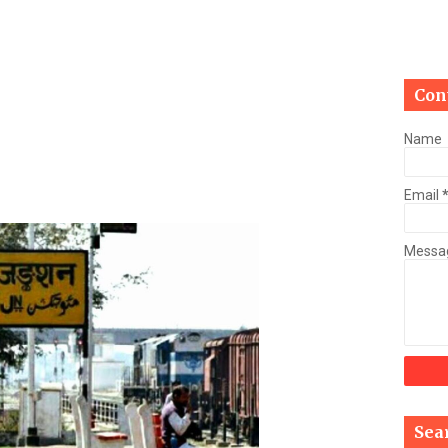
Mau Beat Media
-
Jan 03 2023
Mau:-मऊ में कमलेश राय उर्फ चुन्नू का 04 करोड़, 74 लाख रुपये की सम्पत्त
Mau Beat Media
-
Jan 02 2023
Mau:-ठंड को देखते हुए एक से आठ तक के विद्यालय 31 दिसंबर तक बंद
Con
Mau Beat Media
-
Dec 29 2022
UP:- यूपी निकाय चुनाव पर हाई कोर्ट का बड़ा फैसला, OBC आरक्षण रद्द, तत्
Name
Mau Beat Media
-
Dec 26 2022
UP:- अगले एक हफ्ते पड़ेगा घना कोहरा
Email
Mau Beat Media
-
Dec 26 2022
UP:-निकाय चुनाव पर 27 को सुनाया जाएगा फैसला
Mau Beat Media
-
Dec 24 2022
Messa
Mau:-यूपी में अब रात 11.00 बजे के बाद नहीं चलेंगी रोडवेज बसें
Mau Beat Media
-
Dec 21 2022
Mau:- V-Mart को जिला प्रशासन ने किया सील
Mau Beat Media
-
Dec 19 2022
Mau:-माफिया मुख्तार अंसारी के सहयोगी रफीक पर बड़ी कार्रवाई, गैंगस्टर एक
Mau Beat Media
-
Dec 14 2022
Mau:- प्री बोर्ड टापर्स को किया गया सम्मानित
Mau Beat Media
-
Dec 14 2022
Sea
Mau:-जिलाधिकारी ने गुंडा एक्ट के तहत 10 लोगों को किया जिला बदर