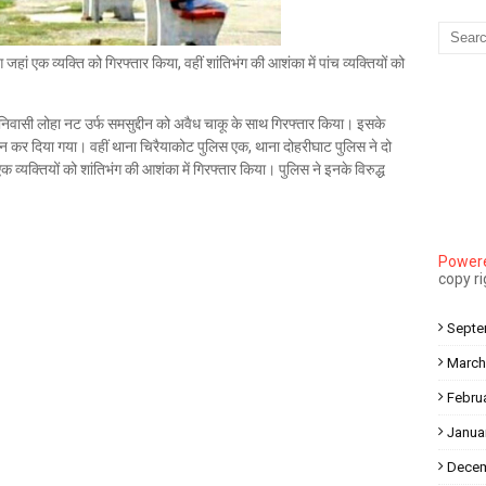
Mau Beat Media
-
Dec 10 2022
Mau:-मऊ के काजीटोला निवासी गौरव वर्मा बने आइएएस
जहां एक व्यक्ति को गिरफ्तार किया, वहीं शांतिभंग की आशंका में पांच व्यक्तियों को
Mau Beat Media
-
Dec 06 2022
Mau:-शिव धनुष भंग,राम बारात कल
Mau Beat Media
-
Nov 28 2022
ा निवासी लोहा नट उर्फ समसुद्दीन को अवैध चाकू के साथ गिरफ्तार किया। इसके
Mau:-जांच में 74 खाद्य नमूनों में 19 में मिली मिलावट
न कर दिया गया। वहीं थाना चिरैयाकोट पुलिस एक, थाना दोहरीघाट पुलिस ने दो
Mau Beat Media
-
Nov 15 2022
 व्यक्तियों को शांतिभंग की आशंका में गिरफ्तार किया। पुलिस ने इनके विरुद्ध
Mau:-जिला पंचायत सदस्य प्रतिनिधि को बनाया बंधक
।
Mau Beat Media
-
Nov 14 2022
Mau:-सांप को हाथ में लपेटे में पहुंचा युवक अस्पताल, मची अफरा तफरी
Powere
Mau Beat Media
-
Nov 14 2022
copy r
Prayagraj:- इतिहास के पन्नों में विलुप्त हो गये स्वतंत्रता संग्राम के स्थ
Mau Beat Media
-
Sep 22 2024
Septe
March
Febru
Janua
Decem