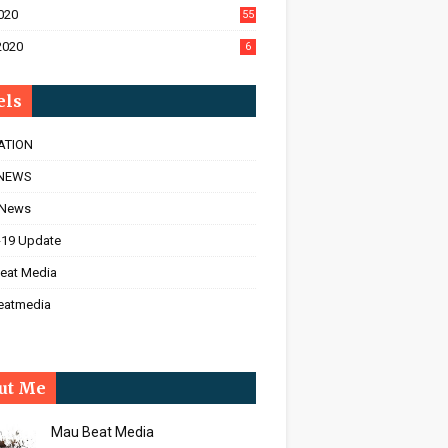
020
55
2020
6
els
ATION
NEWS
 News
-19 Update
eat Media
eatmedia
ut Me
Mau Beat Media