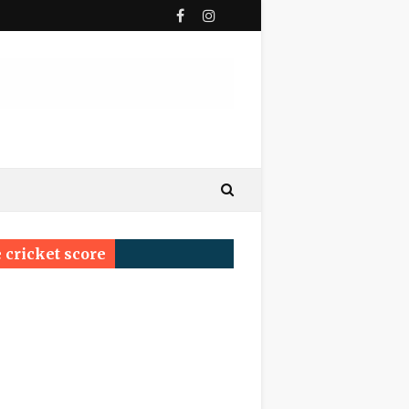
ी पुण्यतिथि
य सम्मेलन प्रयागराज का सर्वश्रेष्ठ सम्मान ‘साहित्य वाचस्पति
 cricket score
्रम