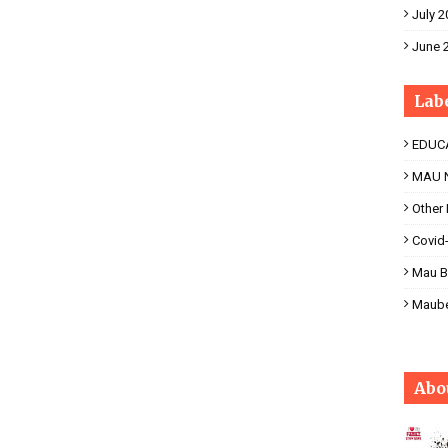
July 2
June 
Lab
EDUC
MAU 
Other
Covid
Mau B
Maub
Abo