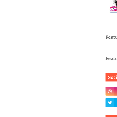
Feat
Feat
Soc