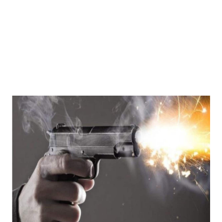
Mau Beat Media
-
Jan 02 2023
Mau:-ठंड को देखते हुए एक से आठ तक के विद्यालय 31 दिसंबर त
Mau Beat Media
-
Dec 29 2022
UP:- यूपी निकाय चुनाव पर हाई कोर्ट का बड़ा फैसला, OBC आरक्षण र
Mau Beat Media
-
Dec 26 2022
UP:- अगले एक हफ्ते पड़ेगा घना कोहरा
Mau Beat Media
-
Dec 26 2022
UP:-निकाय चुनाव पर 27 को सुनाया जाएगा फैसला
Mau Beat Media
-
Dec 24 2022
Mau:-यूपी में अब रात 11.00 बजे के बाद नहीं चलेंगी रोडवेज बसें
Mau Beat Media
-
Dec 21 2022
Mau:- V-Mart को जिला प्रशासन ने किया सील
Mau Beat Media
-
Dec 19 2022
Mau:-माफिया मुख्तार अंसारी के सहयोगी रफीक पर बड़ी कार्रवाई, गैं
Mau Beat Media
-
Dec 14 2022
Mau:- प्री बोर्ड टापर्स को किया गया सम्मानित
Mau Beat Media
-
Dec 14 2022
Mau:-जिलाधिकारी ने गुंडा एक्ट के तहत 10 लोगों को किया जिला
Mau Beat Media
-
Dec 10 2022
Mau:-मऊ के काजीटोला निवासी गौरव वर्मा बने आइएएस