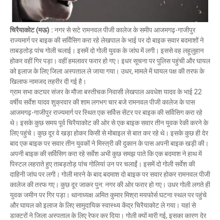
Mau Beat Media
-
Dec 06 2022
Mau:-शिव धनुष भंग,राम बारात कल
चिरैयाकोट (मऊ) :
नगर से सटे रामनवल पीजी कालेज के समीप आजमगढ़-गाजीपुर
Mau Beat Media
-
Nov 28 2022
राज्यमार्ग पर बाइक की सर्विंसिग करा रहे लेखपाल के भाई पर दो बाइक सवार बदमाशों ने
Mau:-जांच में 74 खाद्य नमूनों में 19 में मिली मिलावट
ताबड़तोड़ पांच गोली चलाई। इसमें दो गोली युवक के जांघ में लगी। इससे वह लहूलुहान
Mau Beat Media
-
Nov 15 2022
होकर वहीं गिर पड़ा। वहीं हमलावर फरार हो गए। इधर सूचना पर पुलिस पहुंची और घायल
Mau:-जिला पंचायत सदस्य प्रतिनिधि को बनाया बंधक
को इलाज के लिए जिला अस्पताल ले जाया गया। उधर, मामले में घायल पक्ष की तरफ के
Mau Beat Media
-
Nov 14 2022
खिलाफ नामजद तहरीर दी गई है।
Mau:-सांप को हाथ में लपेटे में पहुंचा युवक अस्पताल, मची अफरा 
ग्राम सभा कटघर संजर के मौजा बस्तीचक निवासी लेखपाल अवधेश यादव के भाई 22
Mau Beat Media
-
Nov 14 2022
वर्षीय सर्वेश यादव शुक्रवार की शाम लगभग चार बजे रामनवल पीजी कालेज के पास
Prayagraj:- इतिहास के पन्नों में विलुप्त हो गये स्वतंत्रता संग्रा
आजमगढ़-गाजीपुर राज्यमार्ग पर स्थित एक सर्विस सेंटर पर बाइक की सर्विसिग करा रहे
Mau Beat Media
-
Sep 22 2024
थे। इसके कुछ समय पूर्व चिरैयाकोट की ओर से एक बाइक सवार तीन युवक रेकी करने के
लिए पहुंचे। कुछ दूर वे खड़ा होकर किसी से मोबाइल से बात कर रहे थे। इसके कुछ ही देर
बाद एक बाइक पर सवार तीन युवकों ने मिस्त्री की दुकान के पास अपनी बाइक खड़ी की।
अपनी बाइक की सर्विसिग करा रहे सर्वेश अभी कुछ समझ पाते कि एक बदमाश ने हाथ में
पिस्टल लहराते हुए ताबड़तोड़ पांच गोलियां उन पर चलाईं। इसमें दो गोली सर्वेश की
दाहिनी जांघ पर लगी। गोली मारने के बाद बदमाश दो बाइक पर सवार होकर रामनवल पीजी
कालेज की तरफ गए। कुछ दूर जाकर पुन: नगर की ओर फरार हो गए। उधर गोली लगते ही
युवक जमीन पर गिर पड़ा। थानाध्यक्ष अमित कुमार मिश्रा मयफोर्स घटना स्थल पर पहुंचे
और घायल को इलाज के लिए सामुदायिक स्वास्थ्य केंद्र चिरैयाकोट ले गया। यहां से
डाक्टरों ने जिला अस्पताल के लिए रेफर कर दिया। गोली क्यों मारी गई, इसका कारण देर