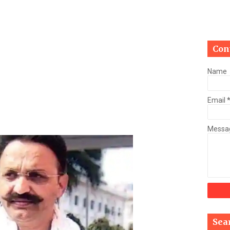
Mau Beat Media
-
Jan 03 2023
Mau:-मऊ में कमलेश राय उर्फ चुन्नू का 04 करोड़, 74 लाख रुपये की सम्पत्त
Mau Beat Media
-
Jan 02 2023
Mau:-ठंड को देखते हुए एक से आठ तक के विद्यालय 31 दिसंबर तक बंद
Con
Mau Beat Media
-
Dec 29 2022
UP:- यूपी निकाय चुनाव पर हाई कोर्ट का बड़ा फैसला, OBC आरक्षण रद्द, तत्
Name
Mau Beat Media
-
Dec 26 2022
UP:- अगले एक हफ्ते पड़ेगा घना कोहरा
Email
Mau Beat Media
-
Dec 26 2022
UP:-निकाय चुनाव पर 27 को सुनाया जाएगा फैसला
Mau Beat Media
-
Dec 24 2022
Messa
Mau:-यूपी में अब रात 11.00 बजे के बाद नहीं चलेंगी रोडवेज बसें
Mau Beat Media
-
Dec 21 2022
Mau:- V-Mart को जिला प्रशासन ने किया सील
Mau Beat Media
-
Dec 19 2022
Mau:-माफिया मुख्तार अंसारी के सहयोगी रफीक पर बड़ी कार्रवाई, गैंगस्टर एक
Mau Beat Media
-
Dec 14 2022
Mau:- प्री बोर्ड टापर्स को किया गया सम्मानित
Mau Beat Media
-
Dec 14 2022
Sea
Mau:-जिलाधिकारी ने गुंडा एक्ट के तहत 10 लोगों को किया जिला बदर