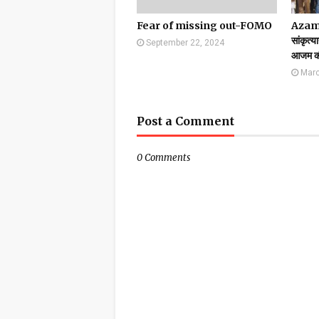
Fear of missing out-FOMO
Azamg
सांकृत्य
September 22, 2024
आजम की
Marc
Post a Comment
0 Comments