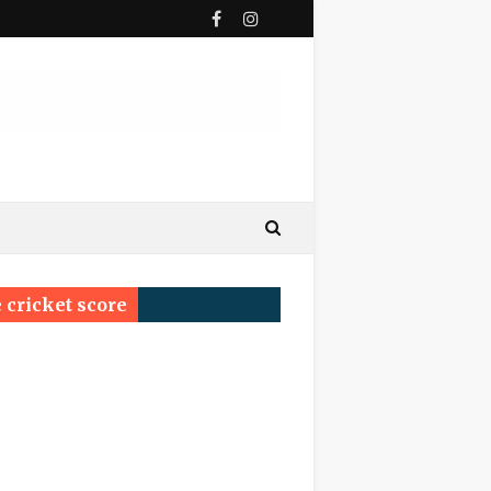
ी पुण्यतिथि
य सम्मेलन प्रयागराज का सर्वश्रेष्ठ सम्मान ‘साहित्य वाचस्पति
 cricket score
्रम