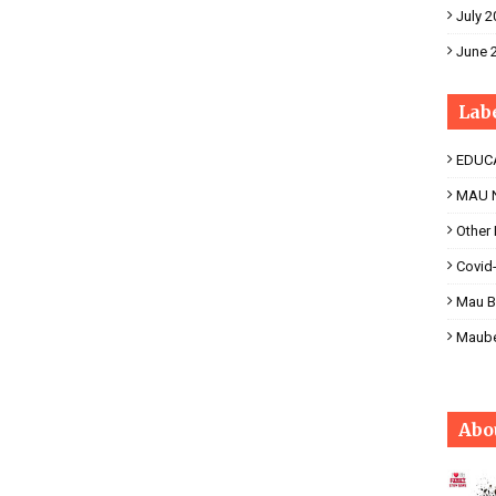
July 2
June 
Lab
EDUC
MAU 
Other
Covid
Mau B
Maub
Abo