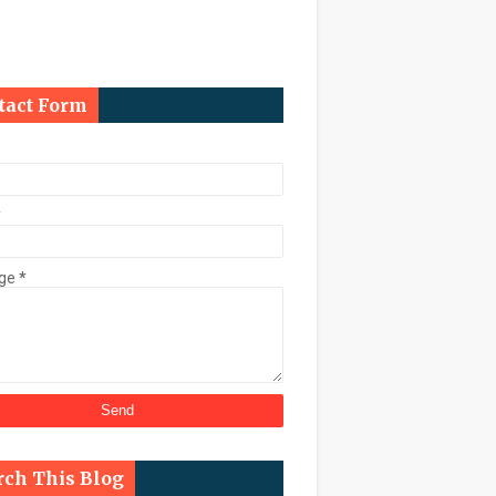
ि कुर्क
tact Form
काल चुनाव कराने के निर्देश
*
ge
*
्ट के तहत डेढ़ करोड़ की संपत्ति कुर्क
rch This Blog