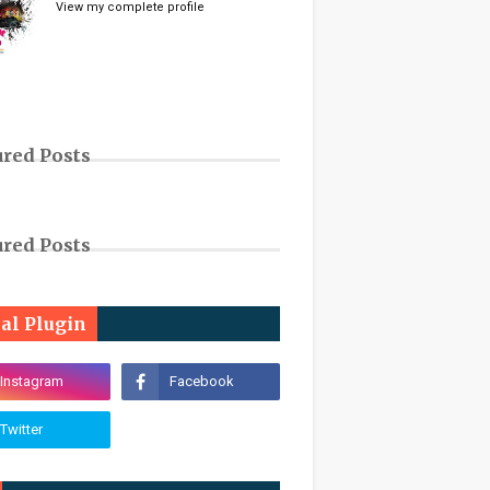
View my complete profile
ured Posts
ured Posts
ial Plugin