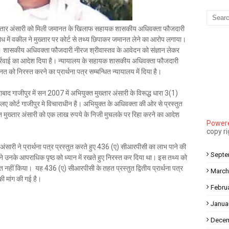
Mau Beat Media
-
Dec 10 2022
Mau:-मऊ के काजीटोला निवासी गौरव वर्मा बने आइएएस
 मुख्तार अंसारी को मिली जमानत के खिलाफ सहायक शासकीय अधिवक्ता फौजदारी
Mau Beat Media
-
Dec 06 2022
ोध में वकील ने मुख्तार पर कोर्ट से तथ्य छिपाकर जमानत लेने का आरोप लगाया।
Mau:-शिव धनुष भंग,राम बारात कल
है। शासकीय अधिवक्ता फौजदारी नीरज श्रीवास्तव के आवेदन को संज्ञान लेकर
Mau Beat Media
-
Nov 28 2022
कार्रवाई का आदेश दिया है। न्यायालय के सहायक शासकीय अधिवक्ता फौजदारी
Mau:-जांच में 74 खाद्य नमूनों में 19 में मिली मिलावट
 को निरस्त करने का प्रार्थना पत्र सम्बन्धित न्यायालय में दिया है।
Mau Beat Media
-
Nov 15 2022
Mau:-जिला पंचायत सदस्य प्रतिनिधि को बनाया बंधक
ाद गाजीपुर में सन 2007 में अभियुक्त मुख्तार अंसारी के विरूद्ध धारा 3(1)
Mau Beat Media
-
Nov 14 2022
एलए कोर्ट गाजीपुर मे विचाराधीन है। अभियुक्त के अधिवक्ता की ओर से प्रस्तुत
Mau:-सांप को हाथ में लपेटे में पहुंचा युवक अस्पताल, मची अफरा तफरी
क्त मुख्तार अंसारी को एक लाख रुपये के निजी मुचलके पर रिहा करने का आदेश
Powere
Mau Beat Media
-
Nov 14 2022
copy r
Prayagraj:- इतिहास के पन्नों में विलुप्त हो गये स्वतंत्रता संग्राम के स्थ
सारी ने प्रार्थना पत्र प्रस्तुत करते हुए 436 (ए) सीआरपीसी का लाभ पाने की
Mau Beat Media
-
Sep 22 2024
Septe
र ने उनके आपराधिक पृष्ठ को ध्यान में रखते हुए निरस्त कर दिया था। इस तथ्य को
्लेखित नहीं किया। यह 436 (ए) सीआरपीसी के तहत प्रस्तुत द्वितीय प्रार्थना पत्र
March
ी मांग की गई है।
Febru
Janua
Decem