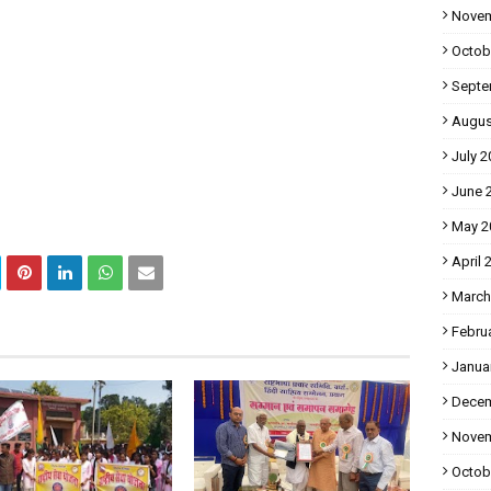
Novem
Octob
Septe
Augus
July 2
June 
May 2
April 
March
Febru
Janua
Decem
Novem
Octob