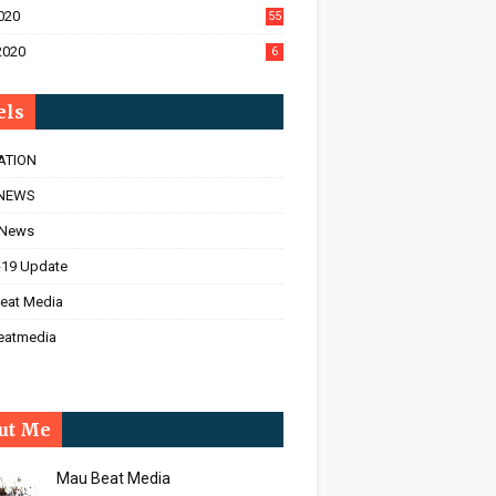
020
55
2020
6
els
ATION
NEWS
 News
-19 Update
eat Media
eatmedia
ut Me
Mau Beat Media