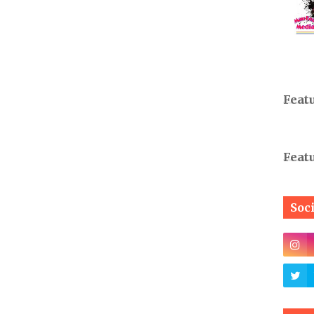
Feat
Feat
Soc