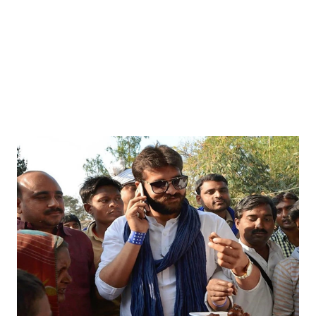
Mau Beat Media
-
Dec 29 2022
UP:- यूपी निकाय चुनाव पर हाई कोर्ट का बड़ा फैसला, OBC आरक्षण र
Mau Beat Media
-
Dec 26 2022
UP:- अगले एक हफ्ते पड़ेगा घना कोहरा
Mau Beat Media
-
Dec 26 2022
UP:-निकाय चुनाव पर 27 को सुनाया जाएगा फैसला
Mau Beat Media
-
Dec 24 2022
Mau:-यूपी में अब रात 11.00 बजे के बाद नहीं चलेंगी रोडवेज बसें
Mau Beat Media
-
Dec 21 2022
Mau:- V-Mart को जिला प्रशासन ने किया सील
Mau Beat Media
-
Dec 19 2022
Mau:-माफिया मुख्तार अंसारी के सहयोगी रफीक पर बड़ी कार्रवाई, गैं
Mau Beat Media
-
Dec 14 2022
Mau:- प्री बोर्ड टापर्स को किया गया सम्मानित
Mau Beat Media
-
Dec 14 2022
Mau:-जिलाधिकारी ने गुंडा एक्ट के तहत 10 लोगों को किया जिला
Mau Beat Media
-
Dec 10 2022
Mau:-मऊ के काजीटोला निवासी गौरव वर्मा बने आइएएस
Mau Beat Media
-
Dec 06 2022
Mau:-शिव धनुष भंग,राम बारात कल