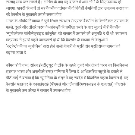
सप्ताह लांच कर सकते हैं। लांचिंग के बाद यह बाजार में आम लोगों के लिए उपलब्ध हो
Mau Beat Media
-
Nov 28 2022
जाएगा. खबरों की मानें तो यह वैक्सीन वर्तमान में दो विदेशी कंपनियों द्वारा उपलब्ध कराए जा
Mau:-जांच में 74 खाद्य नमूनों में 19 में मिली मिलावट
रहे वैक्सीन के मुकाबले काफी सस्ता होगा.
Mau Beat Media
-
Nov 15 2022
भारत के औषधि नियामक ने पुणे स्थित संस्थान से प्राप्त वैक्सीन के क्लिनिकल ट्रायल के
Mau:-जिला पंचायत सदस्य प्रतिनिधि को बनाया बंधक
पहले, दूसरे और तीसरे चरण के आंकड़ों की समीक्षा करने के बाद जुलाई में ही वैक्सीन
Mau Beat Media
-
Nov 14 2022
'न्यूमोकोकल पॉलीसैक्राइड कांजुगेट' को बाजार में उतारने की अनुमति दे दी थी. स्वास्थ्य
Mau:-सांप को हाथ में लपेटे में पहुंचा युवक अस्पताल, मची अफरा 
मंत्रालय ने इससे पहले जानकारी दी थी कि वैक्सीन के माध्यम से शिशुओं में
'स्ट्रेप्टोकॉकस न्यूमोनिया' द्वारा होने वाली बीमारी के प्रति रोग प्रतिरोधक क्षमता को
Mau Beat Media
-
Nov 14 2022
बढ़ाया जाता है.
Prayagraj:- इतिहास के पन्नों में विलुप्त हो गये स्वतंत्रता संग्रा
Mau Beat Media
-
Sep 22 2024
कीमत होगी कम : सीरम इंस्टीट्यूट ने टीके के पहले, दूसरे और तीसरे चरण का क्लिनिकल
Fear of missing out-FOMO
ट्रायल भारत और अफ्रीकी राष्ट्र गाम्बिया में किया है. आधिकारिक सूत्रों के हवाले से
Mau Beat Media
-
Sep 22 2024
पीटीआई ने बताया है कि न्यूमोनिया के क्षेत्र में यह स्वदेश में विकसित पहला वैक्सीन है. यह
वैक्सीन फाइजर के एनवाईएसई (पीएफई और ग्लैक्सोस्मिथक्लाइन के एलएसई) जीएसके
के मुकाबले कम कीमत में बाजार में उपलब्ध होगा.