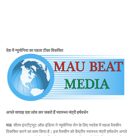
Mau Beat Media
-
Dec 29 2022
UP:- यूपी निकाय चुनाव पर हाई कोर्ट का बड़ा फैसला, OBC आरक्षण र
Mau Beat Media
-
Dec 26 2022
UP:- अगले एक हफ्ते पड़ेगा घना कोहरा
Mau Beat Media
-
Dec 26 2022
UP:-निकाय चुनाव पर 27 को सुनाया जाएगा फैसला
Mau Beat Media
-
Dec 24 2022
देश में न्यूमोनिया का पहला टीका विकसित
Mau:-यूपी में अब रात 11.00 बजे के बाद नहीं चलेंगी रोडवेज बसें
Mau Beat Media
-
Dec 21 2022
Mau:- V-Mart को जिला प्रशासन ने किया सील
Mau Beat Media
-
Dec 19 2022
Mau:-माफिया मुख्तार अंसारी के सहयोगी रफीक पर बड़ी कार्रवाई, गैं
Mau Beat Media
-
Dec 14 2022
Mau:- प्री बोर्ड टापर्स को किया गया सम्मानित
Mau Beat Media
-
Dec 14 2022
Mau:-जिलाधिकारी ने गुंडा एक्ट के तहत 10 लोगों को किया जिला
अगले सप्ताह दवा लांच कर सकते हैं स्वास्थ्य मंत्री हर्षवर्धन
Mau Beat Media
-
Dec 10 2022
Mau:-मऊ के काजीटोला निवासी गौरव वर्मा बने आइएएस
मऊ
: सीरम इंस्टीट्यूट ऑफ इंडिया ने न्यूमोनिया रोग के लिए स्वदेश में पहला वैक्सीन
Mau Beat Media
-
Dec 06 2022
विकसित करने का काम किया है। इस वैक्सीन को केंद्रीय स्वास्थ्य मंत्री हर्षवर्धन अगले
Mau:-शिव धनुष भंग,राम बारात कल