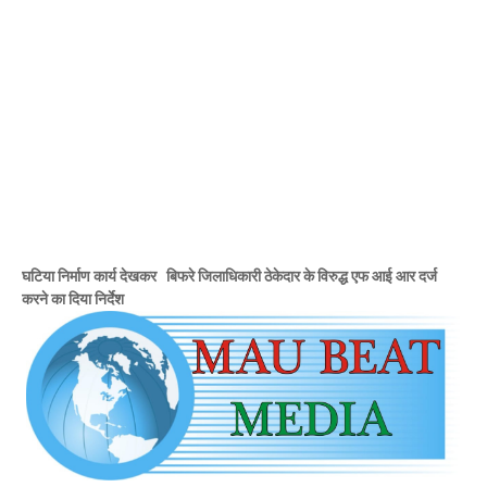
Mau Beat Media
-
Jan 02 2023
Mau:-ठंड को देखते हुए एक से आठ तक के विद्यालय 31 दिसंबर त
Mau Beat Media
-
Dec 29 2022
UP:- यूपी निकाय चुनाव पर हाई कोर्ट का बड़ा फैसला, OBC आरक्षण र
Mau Beat Media
-
Dec 26 2022
UP:- अगले एक हफ्ते पड़ेगा घना कोहरा
Mau Beat Media
-
Dec 26 2022
UP:-निकाय चुनाव पर 27 को सुनाया जाएगा फैसला
Mau Beat Media
-
Dec 24 2022
Mau:-यूपी में अब रात 11.00 बजे के बाद नहीं चलेंगी रोडवेज बसें
Mau Beat Media
-
Dec 21 2022
घटिया निर्माण कार्य देखकर बिफरे जिलाधिकारी ठेकेदार के विरुद्ध एफ आई आर दर्ज
Mau:- V-Mart को जिला प्रशासन ने किया सील
करने का दिया निर्देश
Mau Beat Media
-
Dec 19 2022
Mau:-माफिया मुख्तार अंसारी के सहयोगी रफीक पर बड़ी कार्रवाई, गैं
Mau Beat Media
-
Dec 14 2022
Mau:- प्री बोर्ड टापर्स को किया गया सम्मानित
Mau Beat Media
-
Dec 14 2022
Mau:-जिलाधिकारी ने गुंडा एक्ट के तहत 10 लोगों को किया जिला
Mau Beat Media
-
Dec 10 2022
Mau:-मऊ के काजीटोला निवासी गौरव वर्मा बने आइएएस