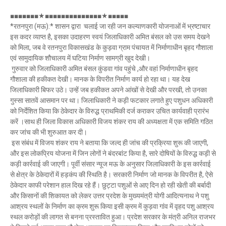
Mau Beat Media
-
Dec 06 2022
■■■■■■■★■■■■■■■■■■■■■■★■■■■■
Mau:-शिव धनुष भंग,राम बारात कल
*रतनपुरा (मऊ):* शासन द्वारा चलाई जा रही जन कल्याणकारी योजनाओं में भ्रष्टाचार
Mau Beat Media
-
Nov 28 2022
इस कदर व्याप्त है, इसका उदाहरण स्वयं जिलाधिकारी अमित बंसल को उस समय देखने
Mau:-जांच में 74 खाद्य नमूनों में 19 में मिली मिलावट
को मिला, जब वे रतनपुरा विकासखंड के कुड़वा ग्राम पंचायत में निर्माणाधीन बृहद गौशाला
Mau Beat Media
-
Nov 15 2022
एवं सामुदायिक शौचालय में घटिया निर्माण सामग्री खुद देखी।
Mau:-जिला पंचायत सदस्य प्रतिनिधि को बनाया बंधक
गुरुवार को जिलाधिकारी अमित बंसल कुंडवा गांव पहुंचे ,और वहां निर्माणाधीन बृहद
Mau Beat Media
-
Nov 14 2022
गौशाला की हकीकत देखी। मानक के विपरीत निर्माण कार्य हो रहा था। यह देख
Mau:-सांप को हाथ में लपेटे में पहुंचा युवक अस्पताल, मची अफरा 
जिलाधिकारी बिफर उठे। उन्हें जब हकीकत अपने आंखों से देखी और परखी, तो उनका
गुस्सा सातवें आसमान पर था। जिलाधिकारी ने कड़ी फटकार लगाते हुए पशुधन अधिकारी
Mau Beat Media
-
Nov 14 2022
को निर्देशित किया कि ठेकेदार के विरुद्ध प्राथमिकी दर्ज कराकर उचित कार्यवाही प्रारंभ
Prayagraj:- इतिहास के पन्नों में विलुप्त हो गये स्वतंत्रता संग्रा
करें ।साथ ही जिला विकास अधिकारी विजय शंकर राय की अध्यक्षता में एक समिति गठित
Mau Beat Media
-
Sep 22 2024
कर जांच की भी शुरुआत कर दी।
इस संबंध में विजय शंकर राय ने बताया कि जल्द ही जांच की प्रक्रिया शुरू की जाएगी,
और इस लोकप्रिय योजना में जिन लोगों ने बंदरबांट किया है, सारे दोषियों के विरुद्ध कड़ी से
कड़ी कार्रवाई की जाएगी। पूर्वी संसार न्यूज मऊ के अनुसार जिलाधिकारी के इस कार्रवाई
से क्षेत्र के ठेकेदारों में हड़कंप की स्थिति है। सरकारी निर्माण जो मानक के विपरीत है, ऐसे
ठेकेदार काफी परेशान हाल दिख रहे हैं। छुट्टा पशुओं से आए दिन हो रही खेती की बर्बादी
और किसानों की शिकायत को लेकर उत्तर प्रदेश के मुख्यमंत्री योगी आदित्यनाथ ने पशु
आश्रय स्थलों के निर्माण का क्रम शुरू किया इसी क्रम में कुड़वा गांव में वृहद पशु आश्रय
स्थल करोड़ों की लागत से बनना प्रस्तावित हुआ। प्रदेश सरकार के मंत्री अनिल राजभर