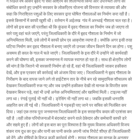
ने पिछले वर्ष आकर बृहद गौ सेवा आश्रम का शिलान्यास किया और उपस्थित लोगों को
संबोधित करते हुए उन्होंने सरकार के लोकप्रिय योजना की विस्तार से व्याख्या की और
कहा कि निराश्रित पशुओं के लिए सरकार द्वारा घोषित गौशालाओं का निर्माण करा रही है।
इससे किसानों में काफी खुशी थी। वर्तमान में अईलख गांव में अस्थाई गौशाला चल रहा है।
लोगों को इस बात की प्रतीक्षा थी कि कुंडवा में वृहद गौशाला का निर्माण जब हो जाएगा तो
सारे पशु वहां चले जाएंगे, परंतु जिलाधिकारी के दौरे में बृहद गौशाला के निर्माण में जो
अनियमितता मिली, उसे लोगों में काफी छोभ एव आक्रोश व्याप्त है। क्योंकि अगर इसी तरह
घटिया निर्माण कर वृहद गौशाला में बनाए जाएंगे तो उनका जीवन कितने दिन का होगा। पशु
असमय ही काल के गाल में चले जाएंगे। जिलाधिकारी के इस दौरे में उन्होंने जो कार्यवाही
करने की घोषणा की, इसका जनमानस में व्यापक स्वागत हो रहा है। साथ ही क्षेत्रीय लोगों
की मांग है कि जितने भी सरकारी निर्माण हो रहे हैं, वहां भी जिलाधिकारी जाकर हकीकत
देखें, और इस प्रकार की कार्रवाई को अंजाम दिया जाए। जिलाधिकारी ने बृहद गौशाला के
निरीक्षण के बाद वापस जाने लगे तो हाईटेंशन तार के नीचे बन रहे सामुदायिक शौचालय को
देखकर जिलाधिकारी रुक गए और जब उन्होंने हकीकत देखी तो मानक के विपरीत काम
देखकर बिफर पड़े, वहां भी उन्हें अनेक अनियमितताएं और खामियां मिली। टाइल्स नहीं
लगा था। रंगाई पुताई भी नहीं थी। ड्रेसिंग भी नहीं लगा था। जबकि इसकी धनराशि
आहरित कर ली गई थी। जिलाधिकारी ने गड़बड़ी पाए जाने पर सचिव को निलंबित कर
दिया। जहां एक तरफ पूरा जनमानस जिलाधिकारी के इस सराहनीय कदम की प्रशंसा कर
रही है ।वही लोक परियोजनाओं में बंदरबांट करने वाले ठेकेदार और कर्मचारी काफी डरे
और सहमे हुए हैं। लोगों को इस बात का पूरा विश्वास है कि मुख्य विकास अधिकारी विजय
शंकर राय दूध का दूध और पानी का पानी करके अपनी जांच रिपोर्ट शीघ्र ही जिलाधिकारी
को देंगे, और दोषियों के विरुद्ध कड़ी कार्रवाई होगी। शायद गौशाला का मानक के अनुसार