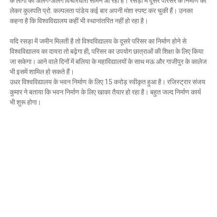
के लोगों की अलग-अलग विचारधारा सामने आ रही हैं। रसड़ा में दूसरे परिसर के निर्माण को
Mau Beat Media
-
Nov 28 2022
लेकर कुलपति प्रो. कल्पलता पांडेय कई बार अपनी मंशा स्पष्ट कर चुकी हैं। उनका
Mau:-जांच में 74 खाद्य नमूनों में 19 में मिली मिलावट
कहना है कि विश्वविद्यालय कहीं भी स्थानांतरित नहीं हो रहा है।
Mau Beat Media
-
Nov 15 2022
यदि रसड़ा में जमीन मिलती है तो विश्वविद्यालय के दूसरे परिसर का निर्माण होने से
Mau:-जिला पंचायत सदस्य प्रतिनिधि को बनाया बंधक
विश्वविद्यालय का दायरा तो बढ़ेगा ही, परिसर का उपयोग छात्राओं की शिक्षा के लिए किया
Mau Beat Media
-
Nov 14 2022
जा सकेगा। आने वाले दिनों में बलिया के महाविद्यालयों के साथ मऊ और गाजीपुर के कालेज
Mau:-सांप को हाथ में लपेटे में पहुंचा युवक अस्पताल, मची अफरा 
भी इसमें शामिल हो सकते हैं।
Mau Beat Media
-
Nov 14 2022
उधर विश्वविद्यालय के भवन निर्माण के लिए 15 करोड़ स्वीकृत हुआ है। रजिस्ट्रार संजय
Prayagraj:- इतिहास के पन्नों में विलुप्त हो गये स्वतंत्रता संग्रा
कुमार ने बताया कि भवन निर्माण के लिए खाका तैयार हो रहा है। बहुत जल्द निर्माण कार्य
Mau Beat Media
-
Sep 22 2024
भी शुरू होगा।
Fear of missing out-FOMO
Mau Beat Media
-
Sep 22 2024