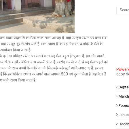
Mau Beat Media
-
Dec 10 2022
Mau:-मऊ के काजीटोला निवासी गौरव वर्मा बने आइएएस
Mau Beat Media
-
Dec 06 2022
Mau:-शिव धनुष भंग,राम बारात कल
Mau Beat Media
-
Nov 28 2022
Mau:-जांच में 74 खाद्य नमूनों में 19 में मिली मिलावट
 पुराना मकर संक्रांति का मेला लगता चला आ रहा है. यहां पर इस स्थान पर बरम बाबा
ै. यहां पर दूर-दूर से लोग आते हैं. माना जाता है कि यह गोरखनाथ मंदिर के मेले के
Mau Beat Media
-
Nov 15 2022
का आयोजन किया जाता है.
Mau:-जिला पंचायत सदस्य प्रतिनिधि को बनाया बंधक
र के प्रांगण पवित्र स्थान पर लगने वाला यह मेला बहुत ही पुराना है. हम लोग अपने
Mau Beat Media
-
Nov 14 2022
साय खेती बाड़ी संबंधित अन्य जरूरी चीज है. खरीद कर ले जाते थे यह मेला पहले की
Mau:-सांप को हाथ में लपेटे में पहुंचा युवक अस्पताल, मची अफरा तफरी
ामान के साथ बच्चों के मनोरंजन के लिए बड़े-बड़े झूले आदि लगाए गए हैं. इसका
Powere
Mau Beat Media
-
Nov 14 2022
ाता है कि इस पवित्र स्थान पर लगने वाला लगभग 500 वर्ष पुराना मेला है. यह मेला 3
copy r
Prayagraj:- इतिहास के पन्नों में विलुप्त हो गये स्वतंत्रता संग्राम के स्थ
 शाम के समय किया जाता है.
Mau Beat Media
-
Sep 22 2024
Septe
March
Febru
Janua
Decem