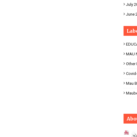
July 2
June 
Lab
EDUC
MAU 
Other
Covid
Mau B
Maub
Abo