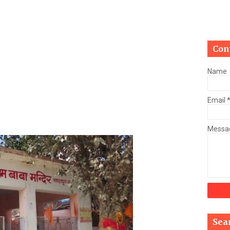
Mau Beat Media
-
Jan 03 2023
Mau:-मऊ में कमलेश राय उर्फ चुन्नू का 04 करोड़, 74 लाख रुपये की सम्पत्त
Mau Beat Media
-
Jan 02 2023
Mau:-ठंड को देखते हुए एक से आठ तक के विद्यालय 31 दिसंबर तक बंद
Con
Mau Beat Media
-
Dec 29 2022
UP:- यूपी निकाय चुनाव पर हाई कोर्ट का बड़ा फैसला, OBC आरक्षण रद्द, तत्
Name
Mau Beat Media
-
Dec 26 2022
UP:- अगले एक हफ्ते पड़ेगा घना कोहरा
Email
Mau Beat Media
-
Dec 26 2022
UP:-निकाय चुनाव पर 27 को सुनाया जाएगा फैसला
Mau Beat Media
-
Dec 24 2022
Messa
Mau:-यूपी में अब रात 11.00 बजे के बाद नहीं चलेंगी रोडवेज बसें
Mau Beat Media
-
Dec 21 2022
Mau:- V-Mart को जिला प्रशासन ने किया सील
Mau Beat Media
-
Dec 19 2022
Mau:-माफिया मुख्तार अंसारी के सहयोगी रफीक पर बड़ी कार्रवाई, गैंगस्टर एक
Mau Beat Media
-
Dec 14 2022
Mau:- प्री बोर्ड टापर्स को किया गया सम्मानित
Mau Beat Media
-
Dec 14 2022
Sea
Mau:-जिलाधिकारी ने गुंडा एक्ट के तहत 10 लोगों को किया जिला बदर