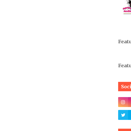
Feat
Feat
Soc