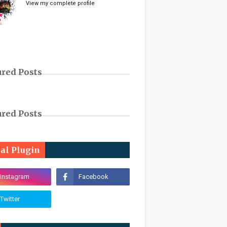
View my complete profile
ured Posts
ured Posts
ial Plugin