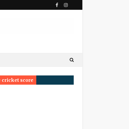
ी पुण्यतिथि
य सम्मेलन प्रयागराज का सर्वश्रेष्ठ सम्मान ‘साहित्य वाचस्पति
 cricket score
्रम