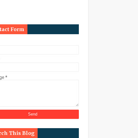
ि कुर्क
tact Form
काल चुनाव कराने के निर्देश
*
ge
*
्ट के तहत डेढ़ करोड़ की संपत्ति कुर्क
rch This Blog