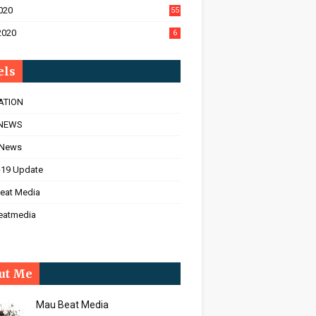
020
55
2020
6
els
ATION
NEWS
 News
-19 Update
eat Media
eatmedia
ut Me
Mau Beat Media