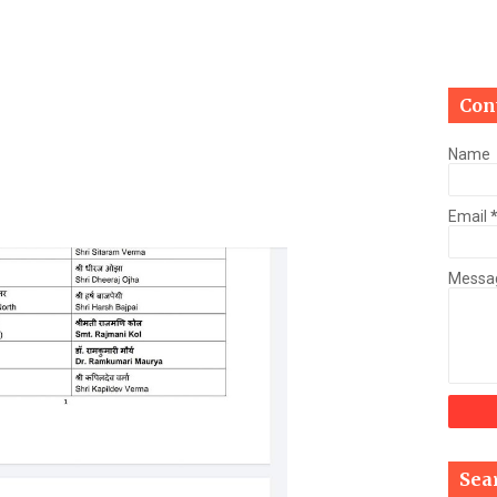
Mau Beat Media
-
Jan 03 2023
Mau:-मऊ में कमलेश राय उर्फ चुन्नू का 04 करोड़, 74 लाख रुपये की सम्पत्त
Mau Beat Media
-
Jan 02 2023
Mau:-ठंड को देखते हुए एक से आठ तक के विद्यालय 31 दिसंबर तक बंद
Con
Mau Beat Media
-
Dec 29 2022
UP:- यूपी निकाय चुनाव पर हाई कोर्ट का बड़ा फैसला, OBC आरक्षण रद्द, तत्
Name
Mau Beat Media
-
Dec 26 2022
UP:- अगले एक हफ्ते पड़ेगा घना कोहरा
Email
Mau Beat Media
-
Dec 26 2022
UP:-निकाय चुनाव पर 27 को सुनाया जाएगा फैसला
Mau Beat Media
-
Dec 24 2022
Messa
Mau:-यूपी में अब रात 11.00 बजे के बाद नहीं चलेंगी रोडवेज बसें
Mau Beat Media
-
Dec 21 2022
Mau:- V-Mart को जिला प्रशासन ने किया सील
Mau Beat Media
-
Dec 19 2022
Mau:-माफिया मुख्तार अंसारी के सहयोगी रफीक पर बड़ी कार्रवाई, गैंगस्टर एक
Mau Beat Media
-
Dec 14 2022
Mau:- प्री बोर्ड टापर्स को किया गया सम्मानित
Mau Beat Media
-
Dec 14 2022
Sea
Mau:-जिलाधिकारी ने गुंडा एक्ट के तहत 10 लोगों को किया जिला बदर