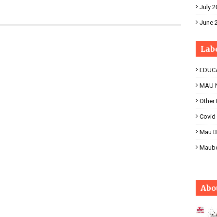
July 2
June 
Lab
EDUC
MAU 
Other
Covid
Mau B
Maub
Abo