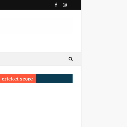
ी पुण्यतिथि
य सम्मेलन प्रयागराज का सर्वश्रेष्ठ सम्मान ‘साहित्य वाचस्पति
 cricket score
्रम