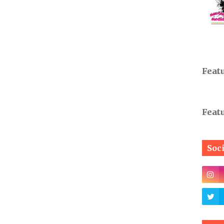
Feat
Feat
Soc