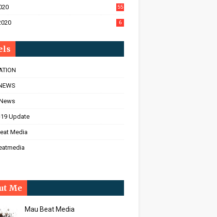
020
55
2020
6
els
ATION
NEWS
 News
-19 Update
eat Media
eatmedia
ut Me
Mau Beat Media