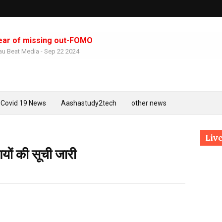
ear of missing out-FOMO
u Beat Media
-
Sep 22 2024
Azamgarh:-महापंडित राहुल सांकृत्यायन के गांव में मनी शहीद-ए-आजम क
Mau Beat Media
-
Mar 23 2023
Prayagraj - वरिष्ठ साहित्यकार डॉ. कन्हैया सिंह जी को मिला हिन्दी साहित्
Mau Beat Media
-
Feb 26 2023
Covid 19 News
Aashastudy2tech
other news
Mau:-घर जा रहे युवक के सीने में मारी गोली
Mau Beat Media
-
Jan 24 2023
Prayagaraj:- सवा 2 करोड़ लोगों ने लगाई आस्था की डुबकी
Live
Mau Beat Media
-
Jan 21 2023
यों की सूची जारी
Mau:-भाजपा के पूर्व सांसद दोषी करार, एक महीने की सजा का एलान भी
Mau Beat Media
-
Jan 17 2023
Mau:-प्रेमिका की हत्या करने वाला धराया
Mau Beat Media
-
Jan 14 2023
Mau:-विद्यार्थी परिषद मऊ ने आयोजित किया राष्ट्रीय युवा दिवस पर कार्यक
Mau Beat Media
-
Jan 12 2023
UP:- पूर्वांचल के दो माफिया मुख्तार व बृजेश होंगे आमने-सामने