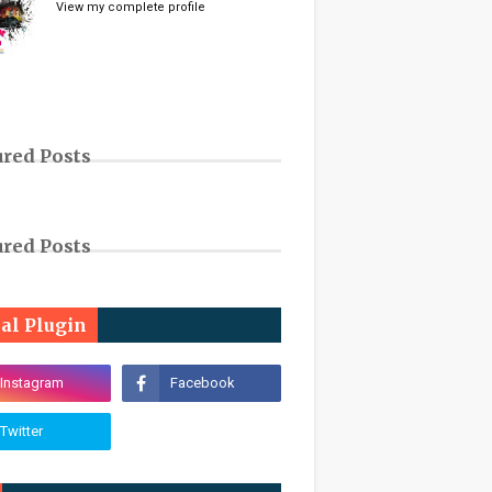
View my complete profile
ured Posts
ured Posts
ial Plugin