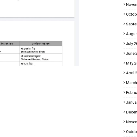
Novem
Octob
Septe
Augus
July 2
June 
May 2
April 
March
Febru
Janua
Decem
Novem
Octob