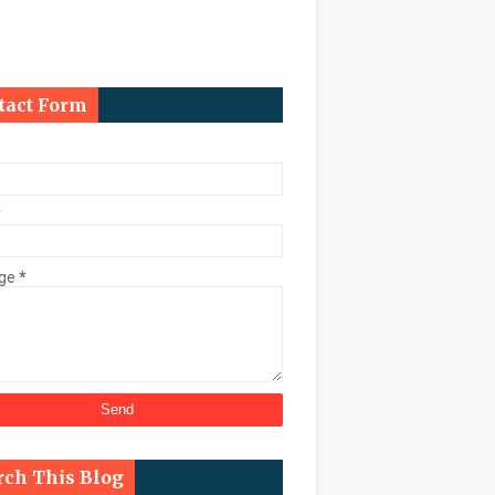
ि कुर्क
tact Form
काल चुनाव कराने के निर्देश
*
ge
*
्ट के तहत डेढ़ करोड़ की संपत्ति कुर्क
rch This Blog