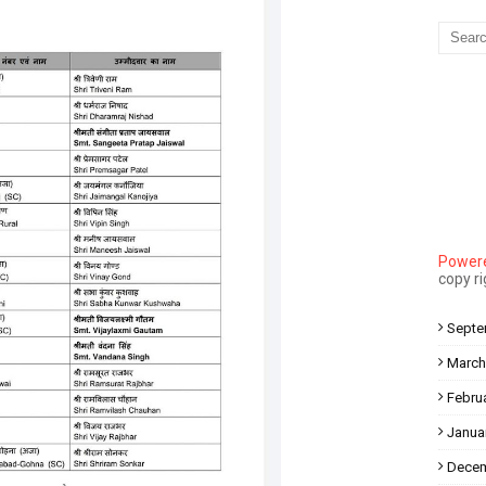
Mau Beat Media
-
Dec 10 2022
Mau:-मऊ के काजीटोला निवासी गौरव वर्मा बने आइएएस
Mau Beat Media
-
Dec 06 2022
Mau:-शिव धनुष भंग,राम बारात कल
Mau Beat Media
-
Nov 28 2022
Mau:-जांच में 74 खाद्य नमूनों में 19 में मिली मिलावट
Mau Beat Media
-
Nov 15 2022
Mau:-जिला पंचायत सदस्य प्रतिनिधि को बनाया बंधक
Mau Beat Media
-
Nov 14 2022
Mau:-सांप को हाथ में लपेटे में पहुंचा युवक अस्पताल, मची अफरा तफरी
Powere
Mau Beat Media
-
Nov 14 2022
copy r
Prayagraj:- इतिहास के पन्नों में विलुप्त हो गये स्वतंत्रता संग्राम के स्थ
Mau Beat Media
-
Sep 22 2024
Septe
March
Febru
Janua
Decem