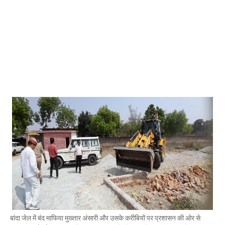
Mau Beat Media
-
Jan 02 2023
Mau:-ठंड को देखते हुए एक से आठ तक के विद्यालय 31 दिसंबर त
Mau Beat Media
-
Dec 29 2022
UP:- यूपी निकाय चुनाव पर हाई कोर्ट का बड़ा फैसला, OBC आरक्षण र
Mau Beat Media
-
Dec 26 2022
UP:- अगले एक हफ्ते पड़ेगा घना कोहरा
Mau Beat Media
-
Dec 26 2022
UP:-निकाय चुनाव पर 27 को सुनाया जाएगा फैसला
Mau Beat Media
-
Dec 24 2022
Mau:-यूपी में अब रात 11.00 बजे के बाद नहीं चलेंगी रोडवेज बसें
Mau Beat Media
-
Dec 21 2022
Mau:- V-Mart को जिला प्रशासन ने किया सील
Mau Beat Media
-
Dec 19 2022
Mau:-माफिया मुख्तार अंसारी के सहयोगी रफीक पर बड़ी कार्रवाई, गैं
Mau Beat Media
-
Dec 14 2022
Mau:- प्री बोर्ड टापर्स को किया गया सम्मानित
Mau Beat Media
-
Dec 14 2022
Mau:-जिलाधिकारी ने गुंडा एक्ट के तहत 10 लोगों को किया जिला
Mau Beat Media
-
Dec 10 2022
बांदा जेल में बंद माफिया मुख्तार अंसारी और उसके करीबियों पर प्रशासन की ओर से
Mau:-मऊ के काजीटोला निवासी गौरव वर्मा बने आइएएस