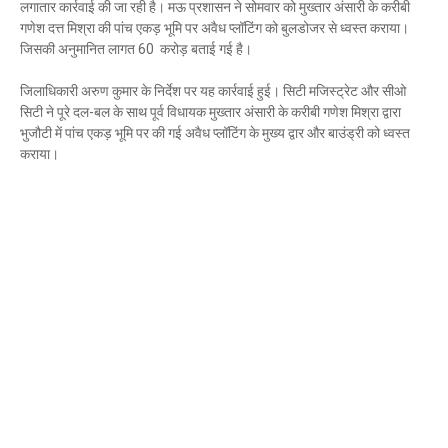
लगातार कार्रवाई की जा रही है। मऊ प्रशासन ने सोमवार को मुख्तार अंसारी के करीबी
Mau Beat Media
-
Dec 06 2022
गणेश दत्त मिश्रा की पांच एकड़ भूमि पर अवैध प्लॉटिंग को बुलडोजर से ध्वस्त कराया।
Mau:-शिव धनुष भंग,राम बारात कल
जिसकी अनुमानित लागत 60 करोड़ बताई गई है।
Mau Beat Media
-
Nov 28 2022
Mau:-जांच में 74 खाद्य नमूनों में 19 में मिली मिलावट
जिलाधिकारी अरुण कुमार के निर्देश पर यह कार्रवाई हुई। सिटी मजिस्ट्रेट और सीओ
Mau Beat Media
-
Nov 15 2022
सिटी ने पूरे दल-बल के साथ पूर्व विधायक मुख्तार अंसारी के करीबी गणेश मिश्रा द्वारा
Mau:-जिला पंचायत सदस्य प्रतिनिधि को बनाया बंधक
भुजौटी में पांच एकड़ भूमि पर की गई अवैध प्लॉटिंग के मुख्य द्वार और बाउंड्री को ध्वस्त
Mau Beat Media
-
Nov 14 2022
कराया।
Mau:-सांप को हाथ में लपेटे में पहुंचा युवक अस्पताल, मची अफरा 
Mau Beat Media
-
Nov 14 2022
Prayagraj:- इतिहास के पन्नों में विलुप्त हो गये स्वतंत्रता संग्रा
Mau Beat Media
-
Sep 22 2024