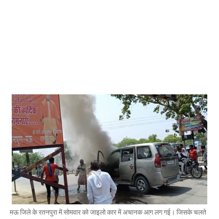
Mau Beat Media
-
Jan 02 2023
Mau:-ठंड को देखते हुए एक से आठ तक के विद्यालय 31 दिसंबर त
Mau Beat Media
-
Dec 29 2022
UP:- यूपी निकाय चुनाव पर हाई कोर्ट का बड़ा फैसला, OBC आरक्षण र
Mau Beat Media
-
Dec 26 2022
UP:- अगले एक हफ्ते पड़ेगा घना कोहरा
Mau Beat Media
-
Dec 26 2022
UP:-निकाय चुनाव पर 27 को सुनाया जाएगा फैसला
Mau Beat Media
-
Dec 24 2022
Mau:-यूपी में अब रात 11.00 बजे के बाद नहीं चलेंगी रोडवेज बसें
Mau Beat Media
-
Dec 21 2022
Mau:- V-Mart को जिला प्रशासन ने किया सील
Mau Beat Media
-
Dec 19 2022
Mau:-माफिया मुख्तार अंसारी के सहयोगी रफीक पर बड़ी कार्रवाई, गैं
Mau Beat Media
-
Dec 14 2022
Mau:- प्री बोर्ड टापर्स को किया गया सम्मानित
Mau Beat Media
-
Dec 14 2022
Mau:-जिलाधिकारी ने गुंडा एक्ट के तहत 10 लोगों को किया जिला
Mau Beat Media
-
Dec 10 2022
मऊ जिले के रतनपुरा में सोमवार को जाइलो कार में अचानक आग लग गई। जिसके चलते
Mau:-मऊ के काजीटोला निवासी गौरव वर्मा बने आइएएस