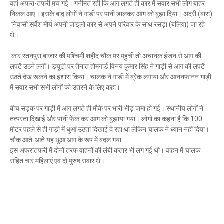
वहां अफरा-तफरी मच गई। गनीमत रही कि आग लगते ही कार में सवार सभी लोग बाहर
Mau Beat Media
-
Dec 06 2022
निकल आए। इसके बाद लोगों ने गाड़ी पर पानी डालकर आग को बुझा दिया। अदरी (बारा)
Mau:-शिव धनुष भंग,राम बारात कल
निवासी सर्वेश मौर्य अपनी जाइलो कार से अपने परिवार के साथ रसड़ा (बलिया) जा रहे
Mau Beat Media
-
Nov 28 2022
थे।
Mau:-जांच में 74 खाद्य नमूनों में 19 में मिली मिलावट
Mau Beat Media
-
Nov 15 2022
कार रतनपुरा बाजार की पश्चिमी शहीद चौक पर पहुंची तो अचानक इंजन से आग की
Mau:-जिला पंचायत सदस्य प्रतिनिधि को बनाया बंधक
लपटें उठने लगीं। ड्यूटी पर तैनात होमगार्ड विनय कुमार सिंह ने गाड़ी से आग की लपटें
उठते देख रूकने का इशारा किया। चालक ने गाड़ी में ब्रेक लगाया और आननफानन गाड़ी
Mau Beat Media
-
Nov 14 2022
में सवार सभी सभी लोगों को उतरने के लिए कहा।
Mau:-सांप को हाथ में लपेटे में पहुंचा युवक अस्पताल, मची अफरा 
Mau Beat Media
-
Nov 14 2022
बीच सड़क पर गाड़ी में आग लगते ही मौके पर भारी भीड़ जमा हो गई। स्थानीय लोगों ने
Prayagraj:- इतिहास के पन्नों में विलुप्त हो गये स्वतंत्रता संग्रा
तत्परता दिखाई और पानी फेंक कर आग को बुझाया गया। लोगों का कहना है कि 100
Mau Beat Media
-
Sep 22 2024
मीटर पहले से ही गाड़ी में धुआं उठता दिखाई दे रहा था लेकिन चालक ने ध्यान नहीं दिया।
चौक आते-आते यह धुआं आग के रूप में बदल गया
इस अफरातफरी में दोनों तरफ वाहनों की लंबी कतार भी लग गई थी। वाहन में चालक
सहित चार महिलाएं एवं दो पुरुष सवार थे।