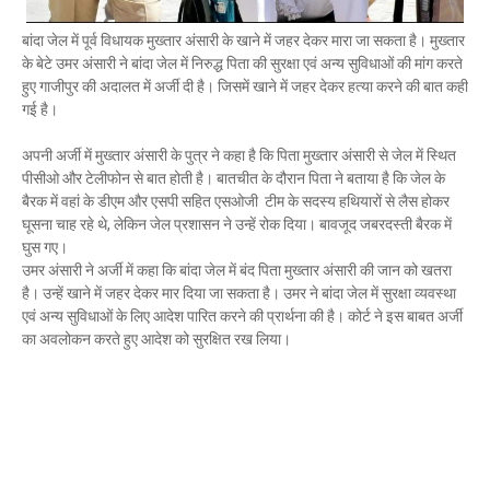
Mau:-शिव धनुष भंग,राम बारात कल
Mau Beat Media
-
Nov 28 2022
बांदा जेल में पूर्व विधायक मुख्तार अंसारी के खाने में जहर देकर मारा जा सकता है। मुख्तार
Mau:-जांच में 74 खाद्य नमूनों में 19 में मिली मिलावट
के बेटे उमर अंसारी ने बांदा जेल में निरुद्ध पिता की सुरक्षा एवं अन्य सुविधाओं की मांग करते
हुए गाजीपुर की अदालत में अर्जी दी है। जिसमें खाने में जहर देकर हत्या करने की बात कही
Mau Beat Media
-
Nov 15 2022
गई है।
Mau:-जिला पंचायत सदस्य प्रतिनिधि को बनाया बंधक
Mau Beat Media
-
Nov 14 2022
अपनी अर्जी में मुख्तार अंसारी के पुत्र ने कहा है कि पिता मुख्तार अंसारी से जेल में स्थित
Mau:-सांप को हाथ में लपेटे में पहुंचा युवक अस्पताल, मची अफरा 
पीसीओ और टेलीफोन से बात होती है। बातचीत के दौरान पिता ने बताया है कि जेल के
Mau Beat Media
-
Nov 14 2022
बैरक में वहां के डीएम और एसपी सहित एसओजी टीम के सदस्य हथियारों से लैस होकर
Prayagraj:- इतिहास के पन्नों में विलुप्त हो गये स्वतंत्रता संग्रा
घूसना चाह रहे थे, लेकिन जेल प्रशासन ने उन्हें रोक दिया। बावजूद जबरदस्ती बैरक में
Mau Beat Media
-
Sep 22 2024
घुस गए।
Fear of missing out-FOMO
उमर अंसारी ने अर्जी में कहा कि बांदा जेल में बंद पिता मुख्तार अंसारी की जान को खतरा
Mau Beat Media
-
Sep 22 2024
है। उन्हें खाने में जहर देकर मार दिया जा सकता है। उमर ने बांदा जेल में सुरक्षा व्यवस्था
एवं अन्य सुविधाओं के लिए आदेश पारित करने की प्रार्थना की है। कोर्ट ने इस बाबत अर्जी
का अवलोकन करते हुए आदेश को सुरक्षित रख लिया।