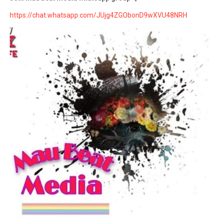
https://chat.whatsapp.com/JUjg4ZGObonD9wXVU48NRH