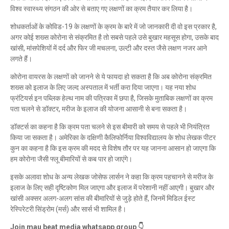
Mau:-शिव धनुष भंग,राम बारात कल
विश्व स्वास्थ्य संगठन की ओर से बताए गए लक्षणों का क्रम तैयार कर लिया है।
Mau Beat Media
-
Nov 28 2022
Mau:-जांच में 74 खाद्य नमूनों में 19 में मिली मिलावट
शोधकर्ताओं के कोविड-19 के लक्षणों के क्रम के बारे में जो जानकारी दी वो इस प्रकार है,
अगर कोई शख्स कोरोना से संक्रमित है तो सबसे पहले उसे बुखार महसूस होगा, उसके बाद
Mau Beat Media
-
Nov 15 2022
खांसी, मांसपेशियों में दर्द और फिर जी मचलना, उल्टी और दस्त जैसे लक्षण नजर आने
Mau:-जिला पंचायत सदस्य प्रतिनिधि को बनाया बंधक
लगते हैं।
Mau Beat Media
-
Nov 14 2022
Mau:-सांप को हाथ में लपेटे में पहुंचा युवक अस्पताल, मची अफरा 
कोरोना वायरस के लक्षणों को जानने से ये फायदा हो सकता है कि अब कोरोना संक्रमित
Mau Beat Media
-
Nov 14 2022
शख्स को इलाज के लिए जल्द अस्पताल में भर्ती करा दिया जाएगा। यह नया शोध
Prayagraj:- इतिहास के पन्नों में विलुप्त हो गये स्वतंत्रता संग्रा
फ्रंटियर्स इन पब्लिक हेल्थ नाम की पत्रिका में छपा है, जिसके मुताबिक लक्षणों का क्रम
Mau Beat Media
-
Sep 22 2024
पता चलने से डॉक्टर, मरीज के इलाज की योजना आसानी से बना सकता है।
Fear of missing out-FOMO
डॉक्टर्स का कहना है कि क्रम पता चलने से इस बीमारी को समय से पहले भी नियंत्रित
Mau Beat Media
-
Sep 22 2024
किया जा सकता है। अमेरिका के दक्षिणी कैलिफोर्निया विश्वविद्यालय के शोध लेखक पीटर
कुन का कहना है कि इस क्रम की मदद से विशेष तौर पर यह जानना आसान हो जाएगा कि
हम कोरोना जैसी फ्लू बीमारियों से कब पार हो जाएंगे।
इसके अलावा शोध के अन्य लेखक जोसेफ लार्सन ने कहा कि क्रम पहचानने से मरीज के
इलाज के लिए सही दृष्टिकोण मिल जाएगा और इलाज में परेशानी नहीं आएगी। बुखार और
खांसी अक्सर अलग-अलग सांस की बीमारियों से जुड़े होते हैं, जिनमें मिडिल ईस्ट
रेस्पिरेटरी सिंड्रोम (मर्स) और सार्स भी शामिल है।
Join mau beat media whatsapp group 👇