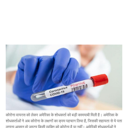
Mau:-ठंड को देखते हुए एक से आठ तक के विद्यालय 31 दिसंबर त
Mau Beat Media
-
Dec 29 2022
UP:- यूपी निकाय चुनाव पर हाई कोर्ट का बड़ा फैसला, OBC आरक्षण र
Mau Beat Media
-
Dec 26 2022
UP:- अगले एक हफ्ते पड़ेगा घना कोहरा
Mau Beat Media
-
Dec 26 2022
UP:-निकाय चुनाव पर 27 को सुनाया जाएगा फैसला
Mau Beat Media
-
Dec 24 2022
Mau:-यूपी में अब रात 11.00 बजे के बाद नहीं चलेंगी रोडवेज बसें
Mau Beat Media
-
Dec 21 2022
Mau:- V-Mart को जिला प्रशासन ने किया सील
Mau Beat Media
-
Dec 19 2022
Mau:-माफिया मुख्तार अंसारी के सहयोगी रफीक पर बड़ी कार्रवाई, गैं
Mau Beat Media
-
Dec 14 2022
Mau:- प्री बोर्ड टापर्स को किया गया सम्मानित
Mau Beat Media
-
Dec 14 2022
Mau:-जिलाधिकारी ने गुंडा एक्ट के तहत 10 लोगों को किया जिला
Mau Beat Media
-
Dec 10 2022
कोरोना वायरस को लेकर अमेरिका के शोधकर्ता को बड़ी कामयाबी मिली है। अमेरिका के
Mau:-मऊ के काजीटोला निवासी गौरव वर्मा बने आइएएस
शोधकर्ताओं ने अब कोरोना के लक्षणों का क्रम पहचान लिया है, जिसकी सहायता से ये पता
Mau Beat Media
-
Dec 06 2022
लगाना आसान हो जाएगा किसी व्यक्ति को कोरोना है या नहीं। अमेरिकी शोधकर्ताओं ने