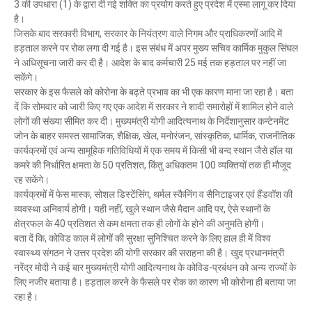
3 की उपधारा (1) के द्वारा दी गई शक्ति का प्रयोग करते हुए प्रदेश में एस्मा लागू कर दिया
Mau Beat Media
-
Nov 28 2022
है।
Mau:-जांच में 74 खाद्य नमूनों में 19 में मिली मिलावट
जिसके बाद सरकारी विभाग, सरकार के नियंत्रण वाले निगम और प्राधिकरणों आदि में
Mau Beat Media
-
Nov 15 2022
हड़ताल करने पर रोक लगा दी गई है। इस संबंध में अपर मुख्य सचिव कार्मिक मुकुल सिंघल
Mau:-जिला पंचायत सदस्य प्रतिनिधि को बनाया बंधक
ने अधिसूचना जारी कर दी है। आदेश के बाद कर्मचारी 25 मई तक हड़ताल पर नहीं जा
Mau Beat Media
-
Nov 14 2022
सकेंगे।
Mau:-सांप को हाथ में लपेटे में पहुंचा युवक अस्पताल, मची अफरा 
सरकार के इस फैसले को कोरोना के बढ़ते प्रभाव का भी एक कारण माना जा रहा है। बता
दें कि सोमवार को जारी किए गए एक आदेश में सरकार ने शादी समारोहों में शामिल होने वाले
Mau Beat Media
-
Nov 14 2022
लोगों की संख्या सीमित कर दी। मुख्यमंत्री योगी आदित्यनाथ के निर्देशानुसार कन्टेनमेंट
Prayagraj:- इतिहास के पन्नों में विलुप्त हो गये स्वतंत्रता संग्रा
जोन के बाहर समस्त सामाजिक, शैक्षिक, खेल, मनोरंजन, सांस्कृतिक, धार्मिक, राजनीतिक
Mau Beat Media
-
Sep 22 2024
कार्यक्रमों एवं अन्य सामूहिक गतिविधियों में एक समय में किसी भी बन्द स्थान जैसे हॉल या
Fear of missing out-FOMO
कमरे की निर्धारित क्षमता के 50 प्रतिशत, किंतु अधिकतम 100 व्यक्तियों तक ही मौजूद
Mau Beat Media
-
Sep 22 2024
रह सकेंगे।
कार्यक्रमों में फेस मास्क, सोशल डिस्टेंसिंग, थर्मल स्कैनिंग व सैनिटाइजर एवं हैंडवॉश की
व्यवस्था अनिवार्य होगी। यही नहीं, खुले स्थान जैसे मैदान आदि पर, ऐसे स्थानों के
क्षेत्रफल के 40 प्रतिशत से कम क्षमता तक ही लोगों के होने की अनुमति होगी।
बता दें कि, कोविड काल में लोगों की सुरक्षा सुनिश्चित करने के लिए हाल ही में विश्व
स्वास्थ्य संगठन ने उत्तर प्रदेश की योगी सरकार की सराहना की है। खुद प्रधानमंत्री
नरेंद्र मोदी ने कई बार मुख्यमंत्री योगी आदित्यनाथ के कोविड-प्रबंधन को अन्य राज्यों के
लिए नजीर बताया है। हड़ताल करने के फैसले पर रोक का कारण भी कोरोना ही बताया जा
रहा है।