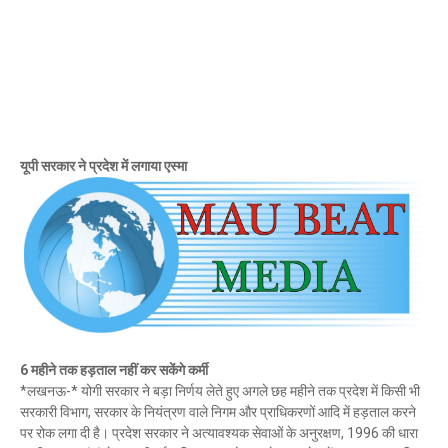
Mau Beat Media
-
Dec 29 2022
UP:- यूपी निकाय चुनाव पर हाई कोर्ट का बड़ा फैसला, OBC आरक्षण र
Mau Beat Media
-
Dec 26 2022
UP:- अगले एक हफ्ते पड़ेगा घना कोहरा
Mau Beat Media
-
Dec 26 2022
UP:-निकाय चुनाव पर 27 को सुनाया जाएगा फैसला
Mau Beat Media
-
Dec 24 2022
यूपी सरकार ने प्रदेश में लगाया एस्मा
Mau:-यूपी में अब रात 11.00 बजे के बाद नहीं चलेंगी रोडवेज बसें
Mau Beat Media
-
Dec 21 2022
Mau:- V-Mart को जिला प्रशासन ने किया सील
Mau Beat Media
-
Dec 19 2022
Mau:-माफिया मुख्तार अंसारी के सहयोगी रफीक पर बड़ी कार्रवाई, गैं
Mau Beat Media
-
Dec 14 2022
Mau:- प्री बोर्ड टापर्स को किया गया सम्मानित
Mau Beat Media
-
Dec 14 2022
Mau:-जिलाधिकारी ने गुंडा एक्ट के तहत 10 लोगों को किया जिला
6 महीने तक हड़ताल नहीं कर सकेंगे कर्मी
Mau Beat Media
-
Dec 10 2022
*लखनऊ-* योगी सरकार ने बड़ा निर्णय लेते हुए अगले छह महीने तक प्रदेश में किसी भी
Mau:-मऊ के काजीटोला निवासी गौरव वर्मा बने आइएएस
सरकारी विभाग, सरकार के नियंत्रण वाले निगम और प्राधिकरणों आदि में हड़ताल करने
Mau Beat Media
-
Dec 06 2022
पर रोक लगा दी है। प्रदेश सरकार ने अत्यावश्यक सेवाओं के अनुरक्षण, 1996 की धारा
Mau:-शिव धनुष भंग,राम बारात कल