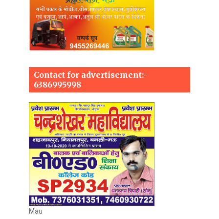
Contact for advertisement:-
6386995998
Mau