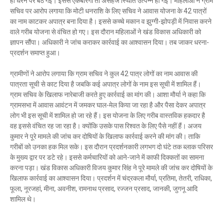
ही धरने पर बैठ गई। इससे एकबारगी तो असहज स्थिति उत्पन्न हो गई। महिलाओं ने ग्राम
Mau Beat Media
-
Dec 06 2022
सचिव पर आरोप लगाया कि मोटी धनराशि के लिए सचिव ने आवास योजना के 42 पात्रों
Mau:-शिव धनुष भंग,राम बारात कल
का नाम काटकर अपात्र बना दिया है। इससे कच्चे मकान व झुग्गी-झोपड़ी में निवास करने
वाले गरीब योजना से वंचित हो गए। इस दौरान महिलाओं ने खंड विकास अधिकारी को
Mau Beat Media
-
Nov 28 2022
ज्ञापन सौंपा। अधिकारी ने जांच कराकर कार्रवाई का आश्वासन दिया। तब जाकर धरना-
Mau:-जांच में 74 खाद्य नमूनों में 19 में मिली मिलावट
प्रदर्शन समाप्त हुआ।
Mau Beat Media
-
Nov 15 2022
Mau:-जिला पंचायत सदस्य प्रतिनिधि को बनाया बंधक
ग्रामीणों ने आरोप लगाया कि ग्राम सचिव ने कुल 42 पात्र लोगों का नाम आवास की
Mau Beat Media
-
Nov 14 2022
पात्रता सूची से काट दिया है जबकि कई अपात्र लोगों के नाम इस सूची में शामिल हैं।
Mau:-सांप को हाथ में लपेटे में पहुंचा युवक अस्पताल, मची अफरा 
ग्राम सचिव के खिलाफ नारेबाजी करते हुए कार्रवाई का मांग की। आशा मौर्या ने कहा कि
Mau Beat Media
-
Nov 14 2022
ग्रामसभा में आवास आवंटन में जमकर घाल-मेल किया जा रहा है और पैसा देकर अपात्र
Prayagraj:- इतिहास के पन्नों में विलुप्त हो गये स्वतंत्रता संग्रा
लोग भी इस सूची में शामिल हो जा रहे हैं। इस योजना के लिए गरीब वास्तविक हकदार है
Mau Beat Media
-
Sep 22 2024
वह इससे वंचित रह जा रहा है। क्योंकि उसके पास रिश्वत के लिए पैसे नहीं हैं। अजय
कुमार ने पूरे मामले की जांच कर दोषियों के खिलाफ कार्रवाई करने की मांग की। ताकि
गरीबों को उनका हक मिल सके। इस दौरान प्रदर्शनकारी लगभग दो घंटे तक ब्लाक परिसर
के मुख्य द्वार पर डटे रहे। इससे कर्मचारियों को आने-जाने में काफी दिक्कतों का सामना
करना पड़ा। खंड विकास अधिकारी विजय कुमार सिंह ने पूरे मामले की जांच कर दोषियों के
खिलाफ कार्रवाई का आश्वासन दिया। प्रदर्शन में चंद्रकला मौर्या, प्रतिमा, तेतरी, राधिका,
फूला, नूरजहां, मीना, अवनीश, रामनाथ प्रसाद, रज्जन प्रसाद, जानकी, जुगनू आदि
शामिल थे।