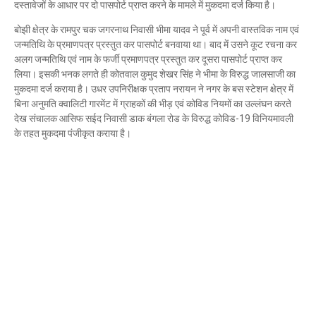
दस्तावेजों के आधार पर दो पासपोर्ट प्राप्त करने के मामले में मुकदमा दर्ज किया है।
Mau Beat Media
-
Jan 17 2023
Mau:-प्रेमिका की हत्या करने वाला धराया
बोझी क्षेत्र के रामपुर चक जगरनाथ निवासी भीमा यादव ने पूर्व में अपनी वास्तविक नाम एवं
जन्मतिथि के प्रमाणपत्र प्रस्तुत कर पासपोर्ट बनवाया था। बाद में उसने कूट रचना कर
Mau Beat Media
-
Jan 14 2023
अलग जन्मतिथि एवं नाम के फर्जी प्रमाणपत्र प्रस्तुत कर दूसरा पासपोर्ट प्राप्त कर
Mau:-विद्यार्थी परिषद मऊ ने आयोजित किया राष्ट्रीय युवा दिवस प
लिया। इसकी भनक लगते ही कोतवाल कुमुद शेखर सिंह ने भीमा के विरुद्ध जालसाजी का
Mau Beat Media
-
Jan 12 2023
मुकदमा दर्ज कराया है। उधर उपनिरीक्षक प्रताप नरायन ने नगर के बस स्टेशन क्षेत्र में
UP:- पूर्वांचल के दो माफिया मुख्तार व बृजेश होंगे आमने-सामने
बिना अनुमति क्वालिटी गारमेंट में ग्राहकों की भीड़ एवं कोविड नियमों का उल्लंघन करते
Mau Beat Media
-
Jan 03 2023
देख संचालक आसिफ सईद निवासी डाक बंगला रोड के विरुद्ध कोविड-19 विनियमावली
Mau:-मऊ में कमलेश राय उर्फ चुन्नू का 04 करोड़, 74 लाख रुपये की
के तहत मुकदमा पंजीकृत कराया है।
Mau Beat Media
-
Jan 02 2023
Mau:-ठंड को देखते हुए एक से आठ तक के विद्यालय 31 दिसंबर त
Mau Beat Media
-
Dec 29 2022