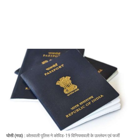
Mau Beat Media
-
Nov 28 2022
Mau:-जांच में 74 खाद्य नमूनों में 19 में मिली मिलावट
Mau Beat Media
-
Nov 15 2022
Mau:-जिला पंचायत सदस्य प्रतिनिधि को बनाया बंधक
Mau Beat Media
-
Nov 14 2022
Mau:-सांप को हाथ में लपेटे में पहुंचा युवक अस्पताल, मची अफरा 
Mau Beat Media
-
Nov 14 2022
Prayagraj:- इतिहास के पन्नों में विलुप्त हो गये स्वतंत्रता संग्रा
Mau Beat Media
-
Sep 22 2024
Fear of missing out-FOMO
Mau Beat Media
-
Sep 22 2024
Azamgarh:-महापंडित राहुल सांकृत्यायन के गांव में मनी शहीद-
Mau Beat Media
-
Mar 23 2023
Prayagraj - वरिष्ठ साहित्यकार डॉ. कन्हैया सिंह जी को मिला हिन्द
Mau Beat Media
-
Feb 26 2023
Mau:-घर जा रहे युवक के सीने में मारी गोली
Mau Beat Media
-
Jan 24 2023
Prayagaraj:- सवा 2 करोड़ लोगों ने लगाई आस्था की डुबकी
Mau Beat Media
-
Jan 21 2023
घोसी (मऊ) :
कोतवाली पुलिस ने कोविड-19 विनियमावली के उल्लंघन एवं फर्जी
Mau:-भाजपा के पूर्व सांसद दोषी करार, एक महीने की सजा का एला