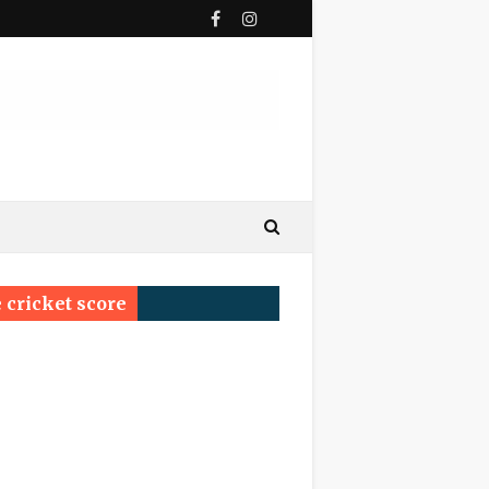
ी पुण्यतिथि
य सम्मेलन प्रयागराज का सर्वश्रेष्ठ सम्मान ‘साहित्य वाचस्पति
 cricket score
्रम