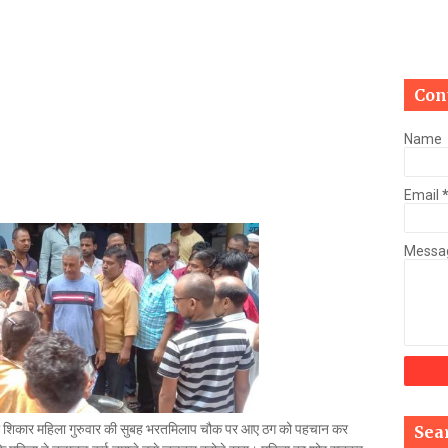
Mau Beat Media
-
Jan 03 2023
Mau:-मऊ में कमलेश राय उर्फ चुन्नू का 04 करोड़, 74 लाख रुपये की सम्पत्त
Mau Beat Media
-
Jan 02 2023
Mau:-ठंड को देखते हुए एक से आठ तक के विद्यालय 31 दिसंबर तक बंद
Con
Mau Beat Media
-
Dec 29 2022
UP:- यूपी निकाय चुनाव पर हाई कोर्ट का बड़ा फैसला, OBC आरक्षण रद्द, तत्
Name
Mau Beat Media
-
Dec 26 2022
UP:- अगले एक हफ्ते पड़ेगा घना कोहरा
Email
Mau Beat Media
-
Dec 26 2022
UP:-निकाय चुनाव पर 27 को सुनाया जाएगा फैसला
Mau Beat Media
-
Dec 24 2022
Messa
Mau:-यूपी में अब रात 11.00 बजे के बाद नहीं चलेंगी रोडवेज बसें
Mau Beat Media
-
Dec 21 2022
Mau:- V-Mart को जिला प्रशासन ने किया सील
Mau Beat Media
-
Dec 19 2022
Mau:-माफिया मुख्तार अंसारी के सहयोगी रफीक पर बड़ी कार्रवाई, गैंगस्टर एक
Mau Beat Media
-
Dec 14 2022
Mau:- प्री बोर्ड टापर्स को किया गया सम्मानित
Mau Beat Media
-
Dec 14 2022
की शिकार महिला गुरुवार की सुबह भरतमिलाप चौक पर आए ठग को पहचान कर
Sea
Mau:-जिलाधिकारी ने गुंडा एक्ट के तहत 10 लोगों को किया जिला बदर