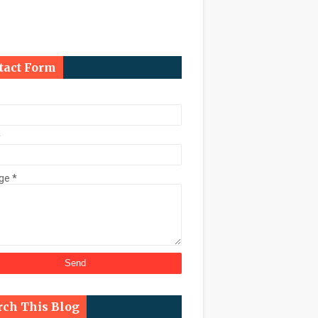
ि कुर्क
tact Form
काल चुनाव कराने के निर्देश
*
ge
*
्ट के तहत डेढ़ करोड़ की संपत्ति कुर्क
rch This Blog