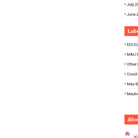
July 2
June 
Lab
EDUC
MAU 
Other
Covid
Mau B
Maub
Abo