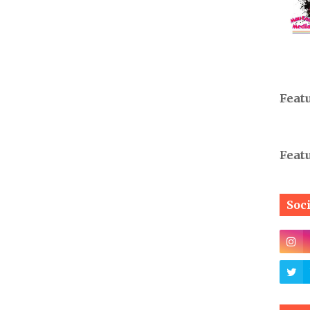
Feat
Feat
Soc