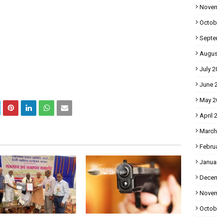
Novem
Octob
Septe
Augus
July 2
June 
May 2
April 
March
Febru
Janua
Decem
Novem
Octob