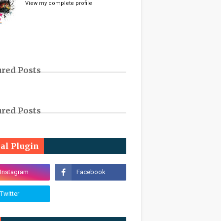
View my complete profile
ured Posts
ured Posts
ial Plugin