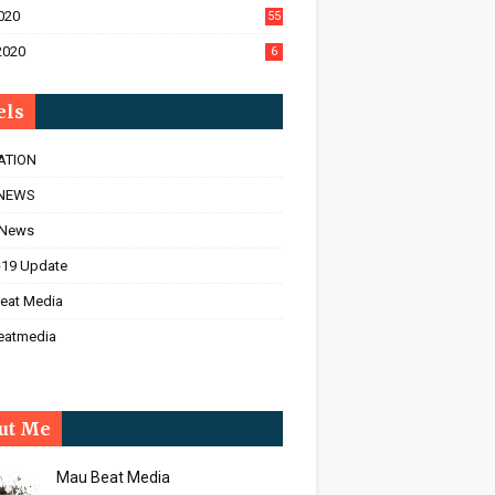
020
55
2020
6
els
ATION
NEWS
 News
-19 Update
eat Media
eatmedia
ut Me
Mau Beat Media