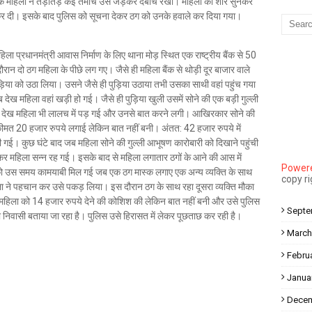
ि महिला ने तड़ातड़ कई तमाचे उसे जड़कर दबोचे रखा। महिला का शोर सुनकर
Mau Beat Media
-
Dec 10 2022
कर दी। इसके बाद पुलिस को सूचना देकर ठग को उनके हवाले कर दिया गया।
Mau:-मऊ के काजीटोला निवासी गौरव वर्मा बने आइएएस
Mau Beat Media
-
Dec 06 2022
िला प्रधानमंत्री आवास निर्माण के लिए थाना मोड़ स्थित एक राष्ट्रीय बैंक से 50
Mau:-शिव धनुष भंग,राम बारात कल
न दो ठग महिला के पीछे लग गए। जैसे ही महिला बैंक से थोड़ी दूर बाजार वाले
Mau Beat Media
-
Nov 28 2022
ड़िया को उठा लिया। उसने जैसे ही पुड़िया उठाया तभी उसका साथी वहां पहुंच गया
Mau:-जांच में 74 खाद्य नमूनों में 19 में मिली मिलावट
 महिला वहां खड़ी हो गई। जैसे ही पुड़िया खुली उसमें सोने की एक बड़ी गुल्ली
Mau Beat Media
-
Nov 15 2022
सब देख महिला भी लालच में पड़ गई और उनसे बात करने लगी। आखिरकार सोने की
Mau:-जिला पंचायत सदस्य प्रतिनिधि को बनाया बंधक
कीमत 20 हजार रुपये लगाई लेकिन बात नहीं बनी। अंतत: 42 हजार रुपये में
Mau Beat Media
-
Nov 14 2022
ली गई। कुछ घंटे बाद जब महिला सोने की गुल्ली आभूषण कारोबारी को दिखाने पहुंची
Mau:-सांप को हाथ में लपेटे में पहुंचा युवक अस्पताल, मची अफरा तफरी
महिला सन्न रह गई। इसके बाद से महिला लगातार ठगों के आने की आस में
Powere
Mau Beat Media
-
Nov 14 2022
को उस समय कामयाबी मिल गई जब एक ठग मास्क लगाए एक अन्य व्यक्ति के साथ
copy r
Prayagraj:- इतिहास के पन्नों में विलुप्त हो गये स्वतंत्रता संग्राम के स्थ
ला ने पहचान कर उसे पकड़ लिया। इस दौरान ठग के साथ रहा दूसरा व्यक्ति मौका
Mau Beat Media
-
Sep 22 2024
 महिला को 14 हजार रुपये देने की कोशिश की लेकिन बात नहीं बनी और उसे पुलिस
Septe
निवासी बताया जा रहा है। पुलिस उसे हिरासत में लेकर पूछताछ कर रही है।
March
Febru
Janua
Decem