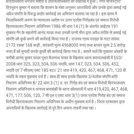
क्षेत्राधिकारी धनंजय मिश्रा व उपजिलाधिकारी की देखरेख में हुआ। नगर मजिस्ट्रेट
Mau Beat Media
-
Jan 17 2023
त्रिभुवन कुमार ने बताया कि शासन के मंशा अनुरूप अपराधियों और उनके द्वारा कमाई गई
Mau:-प्रेमिका की हत्या करने वाला धराया
अवैध संपत्ति के विरुद्ध कठोर कार्रवाई का अभियान चलाया जा रहा है। इस क्रम में
Mau Beat Media
-
Jan 14 2023
जिलाधिकारी अरुण के न्यायालय आदेश पर उत्तर प्रदेश गिरोहबंद एवं समाज विरोधी
Mau:-विद्यार्थी परिषद मऊ ने आयोजित किया राष्ट्रीय युवा दिवस प
क्रियाकलाप निवारण अधिनियम 1986 की धारा 14 (1) के अंतर्गत आईएस 191
मुख्तार गैंग के सहयोगी आनंद यादव तथा उनकी पत्नी मीरा द्वारा अवैध तरीके से कमाई गई
Mau Beat Media
-
Jan 12 2023
संपत्ति को कुर्क करने की कार्रवाई किया गया है। राजस्व ग्राम परदहा के गाटा संख्या
UP:- पूर्वांचल के दो माफिया मुख्तार व बृजेश होंगे आमने-सामने
2172 रकबा 168 कड़ी , सरकारी मूल्य 4968000 रुपए तथा बाजार मूल्य 2.5 करोड़
Mau Beat Media
-
Jan 03 2023
रुपए हैं को मुनादी करके कुर्की की कार्रवाई किया गया है। बताते चलें कि मुख्तार अंसारी के
Mau:-मऊ में कमलेश राय उर्फ चुन्नू का 04 करोड़, 74 लाख रुपये की
करीबी आनंद कुमार यादव पुत्र बैजनाथ यादव के खिलाफ थाना सरायलखंसी में 553/
Mau Beat Media
-
Jan 02 2023
2008 धारा 325, 323, 504, 506 भादवि, धारा 147, 323, 504, 506, 452,
Mau:-ठंड को देखते हुए एक से आठ तक के विद्यालय 31 दिसंबर त
भादवि एवं 7 सीएलए एक्ट 185 बटा/ 21 धारा 419, 420, 467, 468, 471, 120 बी
Mau Beat Media
-
Dec 29 2022
भादवि के तहत मुकदमा दर्ज है। साथ ही साथ इसके खिलाफ 3/4लोक संपत्ति क्षति
निवारण अधिनियम 8/ 22 धारा 3 (1) उ. प्र. गिरोह बंद एवं समाज विरोधी क्रियाकलाप
निवारण अधिनियम व जनपद बाराबंकी के थाना कोतवाली में धारा 419,420, 467, 468,
471, 177, 506, 120, 7 सी एल ए एक्ट धारा 3(1) उत्तर प्रदेश गिरोह बंद एवं समाज
विरोधी क्रियाकलाप निवारण अधिनियम के अधीन मुकदमा दर्ज है। जिला प्रशासन द्वारा
अपराधियों के खिलाफ कार्रवाई से पूरे दिन अफरा-तफरी मचा रहा।