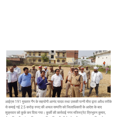
Mau Beat Media
-
Nov 28 2022
Mau:-जांच में 74 खाद्य नमूनों में 19 में मिली मिलावट
Mau Beat Media
-
Nov 15 2022
Mau:-जिला पंचायत सदस्य प्रतिनिधि को बनाया बंधक
Mau Beat Media
-
Nov 14 2022
Mau:-सांप को हाथ में लपेटे में पहुंचा युवक अस्पताल, मची अफरा 
Mau Beat Media
-
Nov 14 2022
Prayagraj:- इतिहास के पन्नों में विलुप्त हो गये स्वतंत्रता संग्रा
Mau Beat Media
-
Sep 22 2024
Fear of missing out-FOMO
Mau Beat Media
-
Sep 22 2024
Azamgarh:-महापंडित राहुल सांकृत्यायन के गांव में मनी शहीद-
Mau Beat Media
-
Mar 23 2023
Prayagraj - वरिष्ठ साहित्यकार डॉ. कन्हैया सिंह जी को मिला हिन्द
Mau Beat Media
-
Feb 26 2023
Mau:-घर जा रहे युवक के सीने में मारी गोली
Mau Beat Media
-
Jan 24 2023
आईएस 191 मुख्तार गैंग के सहयोगी आनंद यादव तथा उसकी पत्नी मीरा द्वारा अवैध तरीके
Prayagaraj:- सवा 2 करोड़ लोगों ने लगाई आस्था की डुबकी
से कमाई गई 2.5 करोड़ रुपए की अचल सम्पत्ति को जिलाधिकारी के आदेश के बाद
Mau Beat Media
-
Jan 21 2023
शुक्रवार को कुर्क कर दिया गया। कुर्की की कार्रवाई नगर मजिस्ट्रेट त्रिभुवन कुमार,
Mau:-भाजपा के पूर्व सांसद दोषी करार, एक महीने की सजा का एला