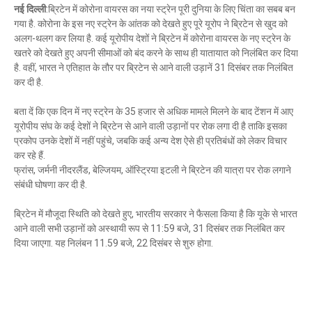
नई दिल्ली
:ब्रिटेन में कोरोना वायरस का नया स्ट्रेन पूरी दुनिया के लिए चिंता का सबब बन
Mau Beat Media
-
Jan 24 2023
गया है. कोरोना के इस नए स्ट्रेन के आंतक को देखते हुए पूरे यूरोप ने ब्रिटेन से खुद को
Prayagaraj:- सवा 2 करोड़ लोगों ने लगाई आस्था की डुबकी
अलग-थलग कर लिया है. कई यूरोपीय देशों ने ब्रिटेन में कोरोना वायरस के नए स्ट्रेन के
Mau Beat Media
-
Jan 21 2023
खतरे को देखते हुए अपनी सीमाओं को बंद करने के साथ ही यातायात को निलंबित कर दिया
Mau:-भाजपा के पूर्व सांसद दोषी करार, एक महीने की सजा का एला
है. वहीं, भारत ने एतिहात के तौर पर ब्रिटेन से आने वाली उड़ानें 31 दिसंबर तक निलंबित
Mau Beat Media
-
Jan 17 2023
कर दी है.
Mau:-प्रेमिका की हत्या करने वाला धराया
Mau Beat Media
-
Jan 14 2023
बता दें कि एक दिन में नए स्ट्रेन के 35 हजार से अधिक मामले मिलने के बाद टेंशन में आए
Mau:-विद्यार्थी परिषद मऊ ने आयोजित किया राष्ट्रीय युवा दिवस प
यूरोपीय संघ के कई देशों ने ब्रिटेन से आने वाली उड़ानों पर रोक लगा दी है ताकि इसका
Mau Beat Media
-
Jan 12 2023
प्रकोप उनके देशों में नहीं पहुंचे, जबकि कई अन्य देश ऐसे ही प्रतिबंधों को लेकर विचार
UP:- पूर्वांचल के दो माफिया मुख्तार व बृजेश होंगे आमने-सामने
कर रहे हैं.
फ्रांस, जर्मनी नीदरलैंड, बेल्जियम, ऑस्ट्रिया इटली ने ब्रिटेन की यात्रा पर रोक लगाने
Mau Beat Media
-
Jan 03 2023
संबंधी घोषणा कर दी है.
ब्रिटेन में मौजूदा स्थिति को देखते हुए, भारतीय सरकार ने फैसला किया है कि यूके से भारत
आने वाली सभी उड़ानों को अस्थायी रूप से 11:59 बजे, 31 दिसंबर तक निलंबित कर
दिया जाएगा. यह निलंबन 11.59 बजे, 22 दिसंबर से शुरु होगा.