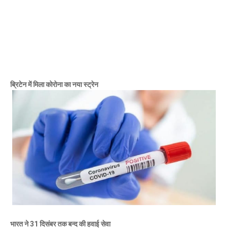
Mau Beat Media
-
Dec 10 2022
Mau:-मऊ के काजीटोला निवासी गौरव वर्मा बने आइएएस
Mau Beat Media
-
Dec 06 2022
Mau:-शिव धनुष भंग,राम बारात कल
Mau Beat Media
-
Nov 28 2022
Mau:-जांच में 74 खाद्य नमूनों में 19 में मिली मिलावट
Mau Beat Media
-
Nov 15 2022
ब्रिटेन में मिला कोरोना का नया स्ट्रेन
Mau:-जिला पंचायत सदस्य प्रतिनिधि को बनाया बंधक
Mau Beat Media
-
Nov 14 2022
Mau:-सांप को हाथ में लपेटे में पहुंचा युवक अस्पताल, मची अफरा 
Mau Beat Media
-
Nov 14 2022
Prayagraj:- इतिहास के पन्नों में विलुप्त हो गये स्वतंत्रता संग्रा
Mau Beat Media
-
Sep 22 2024
Fear of missing out-FOMO
Mau Beat Media
-
Sep 22 2024
Azamgarh:-महापंडित राहुल सांकृत्यायन के गांव में मनी शहीद-
Mau Beat Media
-
Mar 23 2023
Prayagraj - वरिष्ठ साहित्यकार डॉ. कन्हैया सिंह जी को मिला हिन्द
Mau Beat Media
-
Feb 26 2023
भारत ने 31 दिसंबर तक बन्द की हवाई सेवा
Mau:-घर जा रहे युवक के सीने में मारी गोली