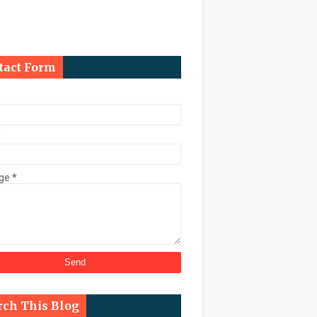
ि कुर्क
tact Form
काल चुनाव कराने के निर्देश
*
ge
*
्ट के तहत डेढ़ करोड़ की संपत्ति कुर्क
rch This Blog