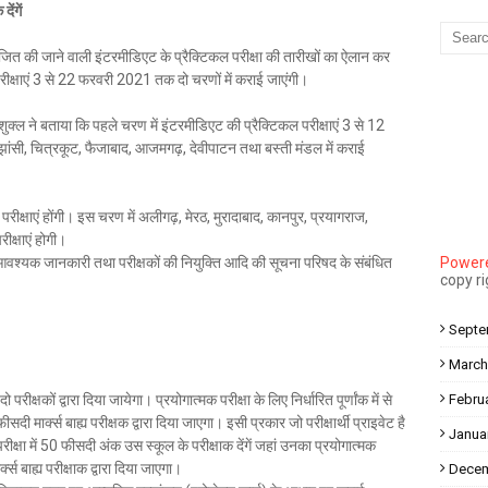
ेंगें
Mau Beat Media
-
Dec 10 2022
Mau:-मऊ के काजीटोला निवासी गौरव वर्मा बने आइएएस
आयोजित की जाने वाली इंटरमीडिएट के प्रैक्टिकल परीक्षा की तारीखों का ऐलान कर
Mau Beat Media
-
Dec 06 2022
परीक्षाएं 3 से 22 फरवरी 2021 तक दो चरणों में कराई जाएंगी।
Mau:-शिव धनुष भंग,राम बारात कल
Mau Beat Media
-
Nov 28 2022
 शुक्ल ने बताया कि पहले चरण में इंटरमीडिएट की प्रैक्टिकल परीक्षाएं 3 से 12
Mau:-जांच में 74 खाद्य नमूनों में 19 में मिली मिलावट
ी, चित्रकूट, फैजाबाद, आजमगढ़, देवीपाटन तथा बस्ती मंडल में कराई
Mau Beat Media
-
Nov 15 2022
Mau:-जिला पंचायत सदस्य प्रतिनिधि को बनाया बंधक
Mau Beat Media
-
Nov 14 2022
्षाएं होंगी। इस चरण में अलीगढ़, मेरठ, मुरादाबाद, कानपुर, प्रयागराज,
Mau:-सांप को हाथ में लपेटे में पहुंचा युवक अस्पताल, मची अफरा तफरी
रीक्षाएं होगी।
न्य आवश्यक जानकारी तथा परीक्षकों की नियुक्ति आदि की सूचना परिषद के संबंधित
Powere
Mau Beat Media
-
Nov 14 2022
copy r
Prayagraj:- इतिहास के पन्नों में विलुप्त हो गये स्वतंत्रता संग्राम के स्थ
Mau Beat Media
-
Sep 22 2024
Septe
March
 परीक्षकों द्वारा दिया जायेगा। प्रयोगात्मक परीक्षा के लिए निर्धारित पूर्णांक में से
Febru
मार्क्स बाह्य परीक्षक द्वारा दिया जाएगा। इसी प्रकार जो परीक्षार्थी प्राइवेट है
Janua
रीक्षा में 50 फीसदी अंक उस स्कूल के परीक्षाक देंगें जहां उनका प्रयोगात्मक
्स बाह्य परीक्षाक द्वारा दिया जाएगा।
Decem