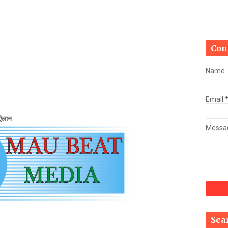
Mau Beat Media
-
Jan 03 2023
Mau:-मऊ में कमलेश राय उर्फ चुन्नू का 04 करोड़, 74 लाख रुपये की सम्पत्त
Mau Beat Media
-
Jan 02 2023
Mau:-ठंड को देखते हुए एक से आठ तक के विद्यालय 31 दिसंबर तक बंद
Con
Mau Beat Media
-
Dec 29 2022
UP:- यूपी निकाय चुनाव पर हाई कोर्ट का बड़ा फैसला, OBC आरक्षण रद्द, तत्
Name
Mau Beat Media
-
Dec 26 2022
UP:- अगले एक हफ्ते पड़ेगा घना कोहरा
Email
Mau Beat Media
-
Dec 26 2022
UP:-निकाय चुनाव पर 27 को सुनाया जाएगा फैसला
 ऐलान
Mau Beat Media
-
Dec 24 2022
Messa
Mau:-यूपी में अब रात 11.00 बजे के बाद नहीं चलेंगी रोडवेज बसें
Mau Beat Media
-
Dec 21 2022
Mau:- V-Mart को जिला प्रशासन ने किया सील
Mau Beat Media
-
Dec 19 2022
Mau:-माफिया मुख्तार अंसारी के सहयोगी रफीक पर बड़ी कार्रवाई, गैंगस्टर एक
Mau Beat Media
-
Dec 14 2022
Mau:- प्री बोर्ड टापर्स को किया गया सम्मानित
Mau Beat Media
-
Dec 14 2022
Sea
Mau:-जिलाधिकारी ने गुंडा एक्ट के तहत 10 लोगों को किया जिला बदर