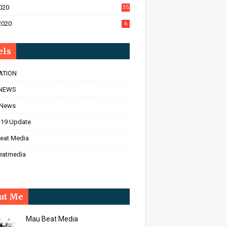
020
55
2020
6
els
ATION
NEWS
 News
-19 Update
eat Media
eatmedia
ut Me
Mau Beat Media