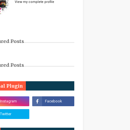
View my complete profile
ured Posts
ured Posts
ial Plugin