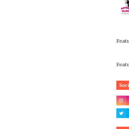
Feat
Feat
Soc