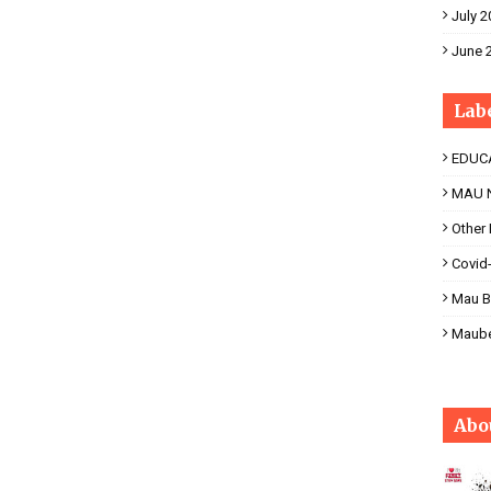
July 2
June 
Lab
EDUC
MAU 
Other
Covid
Mau B
Maub
Abo