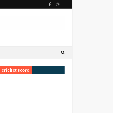
ी पुण्यतिथि
य सम्मेलन प्रयागराज का सर्वश्रेष्ठ सम्मान ‘साहित्य वाचस्पति
 cricket score
्रम