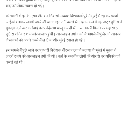
Mau Beat Media
-
Dec 06 2022
बाद उसे लेकर रवाना हो गई।
Mau:-शिव धनुष भंग,राम बारात कल
कोतवाली क्षेत्र के ग्राम खैराबाद निवासी आकाश विश्वकर्मा पूर्व में मुंबई में रह कर फर्जी
Mau Beat Media
-
Nov 28 2022
आईडी बनाकर लाखों रुपये की आनलाइन ठगी करते थे। इस मामले में महाराष्ट्र पुलिस ने
Mau:-जांच में 74 खाद्य नमूनों में 19 में मिली मिलावट
मुकदमा दर्ज कर कार्रवाई की प्रक्रिया चालू कर दी थी। जानकारी मिलने पर महाराष्ट्र
Mau Beat Media
-
Nov 15 2022
पुलिस शनिवार शाम कोतवाली पहुंची। आनलाइन ठगी करने के मामले में पुलिस ने आकाश
Mau:-जिला पंचायत सदस्य प्रतिनिधि को बनाया बंधक
विश्वकर्मा को अपने कब्जे में ले लिया और मुंबई रवाना हो गई।
Mau Beat Media
-
Nov 14 2022
इस मामले में पूछे जाने पर प्रभारी निरीक्षक नीरज पाठक ने बताया कि मुंबई में युवक ने
Mau:-सांप को हाथ में लपेटे में पहुंचा युवक अस्पताल, मची अफरा 
लाखों रुपये की आनलाइन ठगी की थी। वहां के स्थानीय लोगों की ओर से प्राथमिकी दर्ज
Mau Beat Media
-
Nov 14 2022
कराई गई थी।
Prayagraj:- इतिहास के पन्नों में विलुप्त हो गये स्वतंत्रता संग्रा
Mau Beat Media
-
Sep 22 2024