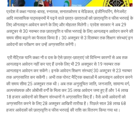
Mau Beat Media
-
Dec 06 2022
प्रदेश में कक्षा ग्यारह-बारह, स्नातक, सनातकोत्तर व मेडिकल, इंजीनियरिंग, मैनेजमेंट
Mau:-शिव धनुष भंग,राम बारात कल
आदि व्यासायिक पाठ्यक्रमों में पढ़ने वाले छात्र-छात्राओं को छात्रवृत्ति व फीस भरपाई के
Mau Beat Media
-
Nov 28 2022
लिए ऑनलाइन आवेदन करने के लिए और मोहलत मिलेगी। प्रदेश सरकार ने अब 29
Mau:-जांच में 74 खाद्य नमूनों में 19 में मिली मिलावट
अक्टूबर से 30 नवम्बर तक छात्रवृत्ति व फीस भरपाई के लिए आनलाइन आवेदन करने की
Mau Beat Media
-
Nov 15 2022
समय सीमा बढ़ाने का फैसला किया है। 30 अक्तूबर से 3 दिसम्बर तक शिक्षण संस्थाएं इन
Mau:-जिला पंचायत सदस्य प्रतिनिधि को बनाया बंधक
आवेदनों का परीक्षण कर उन्हें अग्रसारित करेंगी।
Mau Beat Media
-
Nov 14 2022
Mau:-सांप को हाथ में लपेटे में पहुंचा युवक अस्पताल, मची अफरा 
प्री मैट्रिक यानि कक्षा नौ व दस के ऐसे छात्र-छात्राएं जो विभिन्न कारणों से अब तक
Mau Beat Media
-
Nov 14 2022
आनलाइन आवेदन नहीं कर पाए हैं उनके लिए भी 29 अक्तूबर से 19 नवम्बर तक
Prayagraj:- इतिहास के पन्नों में विलुप्त हो गये स्वतंत्रता संग्रा
आनलाइन आवेदन कर सकेंगे। इनके आवेदन शिक्षण संस्थाएं 30 अक्टूबर से 23 नवम्बर
Mau Beat Media
-
Sep 22 2024
तक अग्रसारित कर सकेंगी। अभी तक पोस्ट मैट्रिक कक्षाओं में आनलाइन आवेदन करने
की समय सीमा 25 अक्तूबर तक थी। अब तक अनुसूचित जाति, जनजाति, सामान्य वर्ग,
अल्पसंख्यक और ओबीसी वर्गों के मिला कर 35 लाख आवेदन जमा हुए हैं और 14 लाख
18 हजार आवेदनों को शिक्षण संस्थानों ने अग्रसारित किए हैं। वैसे अभी आवेदनों को
अग्रसारित करने के लिए 28 अक्तूबर आखिरी तारीख है। पिछले साल 38 लाख 68
हजार आवेदकों को छात्रवृत्ति व फीस भरपाई की राशि का वितरण किया गया था।