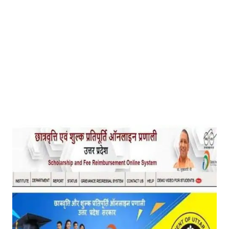
Mau Beat Media
-
Jan 02 2023
Mau:-ठंड को देखते हुए एक से आठ तक के विद्यालय 31 दिसंबर त
Mau Beat Media
-
Dec 29 2022
UP:- यूपी निकाय चुनाव पर हाई कोर्ट का बड़ा फैसला, OBC आरक्षण र
Mau Beat Media
-
Dec 26 2022
UP:- अगले एक हफ्ते पड़ेगा घना कोहरा
Mau Beat Media
-
Dec 26 2022
UP:-निकाय चुनाव पर 27 को सुनाया जाएगा फैसला
Mau Beat Media
-
Dec 24 2022
Mau:-यूपी में अब रात 11.00 बजे के बाद नहीं चलेंगी रोडवेज बसें
Mau Beat Media
-
Dec 21 2022
Mau:- V-Mart को जिला प्रशासन ने किया सील
Mau Beat Media
-
Dec 19 2022
Mau:-माफिया मुख्तार अंसारी के सहयोगी रफीक पर बड़ी कार्रवाई, गैं
Mau Beat Media
-
Dec 14 2022
Mau:- प्री बोर्ड टापर्स को किया गया सम्मानित
Mau Beat Media
-
Dec 14 2022
Mau:-जिलाधिकारी ने गुंडा एक्ट के तहत 10 लोगों को किया जिला
Mau Beat Media
-
Dec 10 2022
Mau:-मऊ के काजीटोला निवासी गौरव वर्मा बने आइएएस