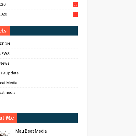
020
55
2020
6
els
ATION
NEWS
 News
-19 Update
eat Media
eatmedia
ut Me
Mau Beat Media