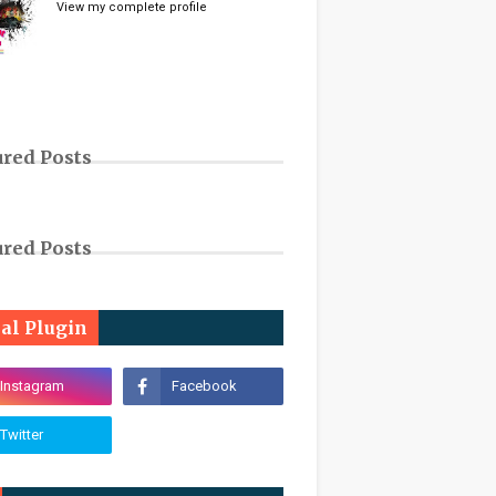
View my complete profile
ured Posts
ured Posts
ial Plugin