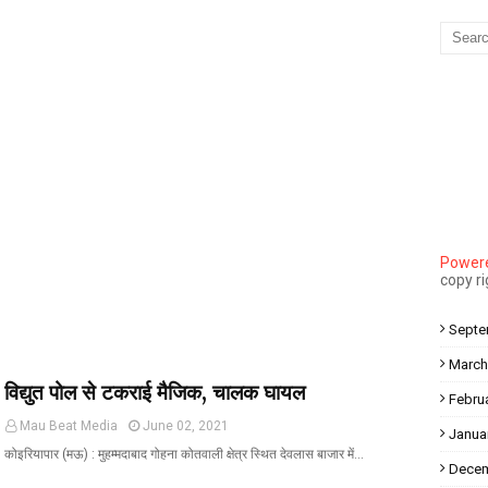
Mau Beat Media
-
Dec 10 2022
Mau:-मऊ के काजीटोला निवासी गौरव वर्मा बने आइएएस
Mau Beat Media
-
Dec 06 2022
Mau:-शिव धनुष भंग,राम बारात कल
Mau Beat Media
-
Nov 28 2022
Mau:-जांच में 74 खाद्य नमूनों में 19 में मिली मिलावट
Mau Beat Media
-
Nov 15 2022
Mau:-जिला पंचायत सदस्य प्रतिनिधि को बनाया बंधक
Mau Beat Media
-
Nov 14 2022
Mau:-सांप को हाथ में लपेटे में पहुंचा युवक अस्पताल, मची अफरा तफरी
Powere
Mau Beat Media
-
Nov 14 2022
copy r
Prayagraj:- इतिहास के पन्नों में विलुप्त हो गये स्वतंत्रता संग्राम के स्थ
Mau Beat Media
-
Sep 22 2024
Septe
March
विद्युत पोल से टकराई मैजिक, चालक घायल
Febru
Mau Beat Media
June 02, 2021
Janua
कोइरियापार (मऊ) : मुहम्मदाबाद गोहना कोतवाली क्षेत्र स्थित देवलास बाजार में…
Decem