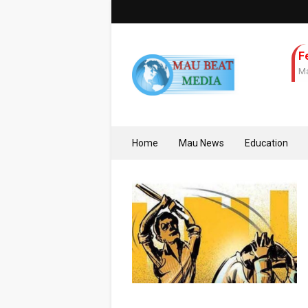
F
Ma
Home
Mau News
Education