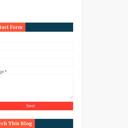
ि कुर्क
tact Form
काल चुनाव कराने के निर्देश
*
ge
*
्ट के तहत डेढ़ करोड़ की संपत्ति कुर्क
rch This Blog