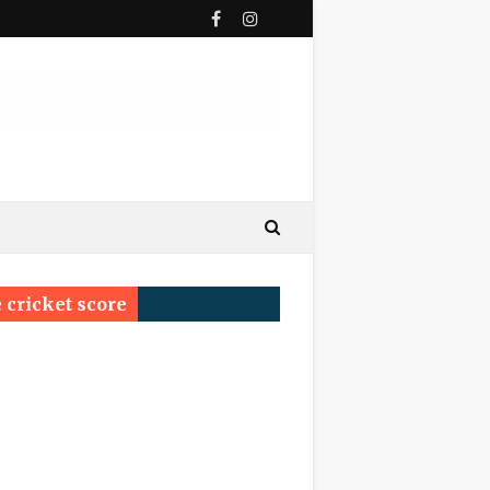
ी पुण्यतिथि
य सम्मेलन प्रयागराज का सर्वश्रेष्ठ सम्मान ‘साहित्य वाचस्पति
 cricket score
्रम